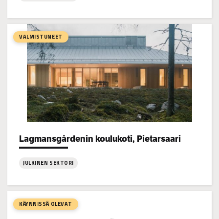
:
Bonäs
koulu,
VALMISTUNEET
Pietarsaari
Lagmansgårdenin koulukoti, Pietarsaari
Project types:
JULKINEN SEKTORI
:
Lagmansgårdenin
koulukoti,
KÄYNNISSÄ OLEVAT
Pietarsaari