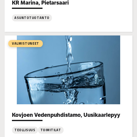
KR Marina, Pietarsaari
Project types:
ASUNTOTUOTANTO
:
KR
Marina,
VALMISTUNEET
Pietarsaari
Kovjoen Vedenpuhdistamo, Uusikaarlepyy
Project types:
TEOLLISUUS
TOIMITILAT