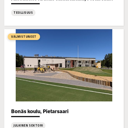
TEOLLISUUS
:
Alholmens
Kraftin
VALMISTUNEET
sähkökattila,
Pietarsaari
Bonäs koulu, Pietarsaari
Project types:
JULKINEN SEKTORI