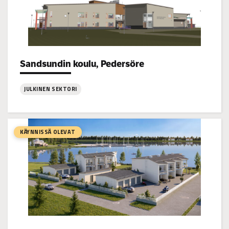
Sandsundin koulu, Pedersöre
Project types:
JULKINEN SEKTORI
:
Sandsundin
koulu,
KÄYNNISSÄ OLEVAT
Pedersöre