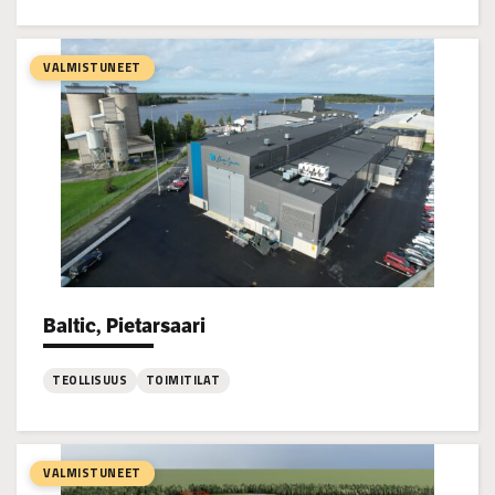
:
Kovjoen
Vedenpuhdistamo,
VALMISTUNEET
Uusikaarlepyy
Baltic, Pietarsaari
Project types:
TEOLLISUUS
TOIMITILAT
:
Baltic,
Pietarsaari
VALMISTUNEET