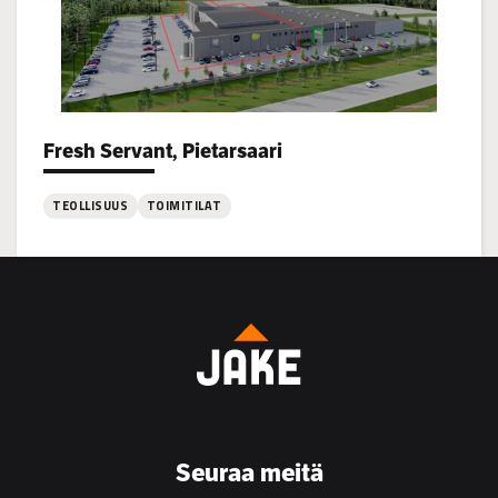
Fresh Servant, Pietarsaari
Project types:
TEOLLISUUS
TOIMITILAT
:
Fresh
Servant,
Pietarsaari
Seuraa meitä