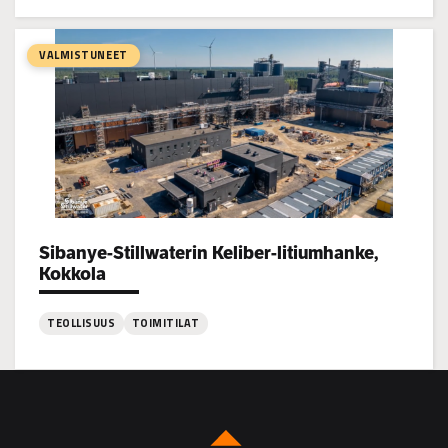
:
Kovjoen
Vedenpuhdistamo,
VALMISTUNEET
Uusikaarlepyy
Sibanye-Stillwaterin Keliber-litiumhanke,
Project types:
Kokkola
TEOLLISUUS
TOIMITILAT
:
Sibanye-
Stillwaterin
Keliber-