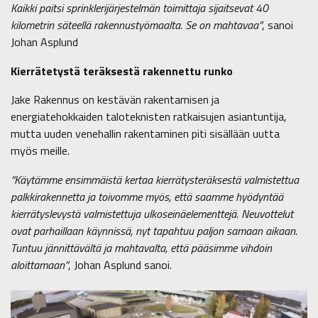
Kaikki paitsi sprinklerijärjestelmän toimittaja sijaitsevat 40
kilometrin säteellä rakennustyömaalta. Se on mahtavaa”
, sanoi
Johan Asplund
Kierrätetystä teräksestä rakennettu runko
Jake Rakennus on kestävän rakentamisen ja
energiatehokkaiden taloteknisten ratkaisujen asiantuntija,
mutta uuden venehallin rakentaminen piti sisällään uutta
myös meille.
“Käytämme ensimmäistä kertaa kierrätysteräksestä valmistettua
palkkirakennetta ja toivomme myös, että saamme hyödyntää
kierrätyslevystä valmistettuja ulkoseinäelementtejä. Neuvottelut
ovat parhaillaan käynnissä, nyt tapahtuu paljon samaan aikaan.
Tuntuu jännittävältä ja mahtavalta, että pääsimme vihdoin
aloittamaan”
, Johan Asplund sanoi.