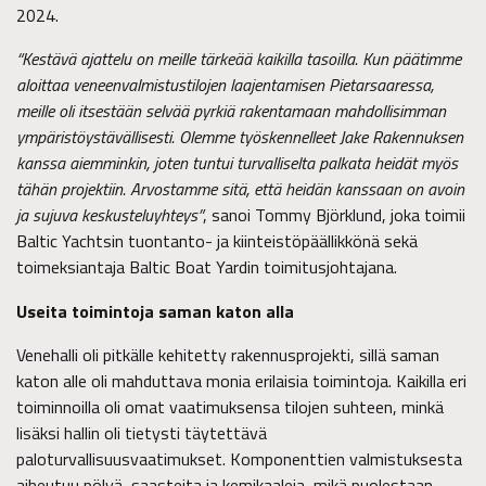
2024.
“Kestävä ajattelu on meille tärkeää kaikilla tasoilla. Kun päätimme
aloittaa veneenvalmistustilojen laajentamisen Pietarsaaressa,
meille oli itsestään selvää pyrkiä rakentamaan mahdollisimman
ympäristöystävällisesti. Olemme työskennelleet Jake Rakennuksen
kanssa aiemminkin, joten tuntui turvalliselta palkata heidät myös
tähän projektiin. Arvostamme sitä, että heidän kanssaan on avoin
ja sujuva keskusteluyhteys”
, sanoi Tommy Björklund, joka toimii
Baltic Yachtsin tuontanto- ja kiinteistöpäällikkönä sekä
toimeksiantaja Baltic Boat Yardin toimitusjohtajana.
Useita toimintoja saman katon alla
Venehalli oli pitkälle kehitetty rakennusprojekti, sillä saman
katon alle oli mahduttava monia erilaisia toimintoja. Kaikilla eri
toiminnoilla oli omat vaatimuksensa tilojen suhteen, minkä
lisäksi hallin oli tietysti täytettävä
paloturvallisuusvaatimukset. Komponenttien valmistuksesta
aiheutuu pölyä, saasteita ja kemikaaleja, mikä puolestaan