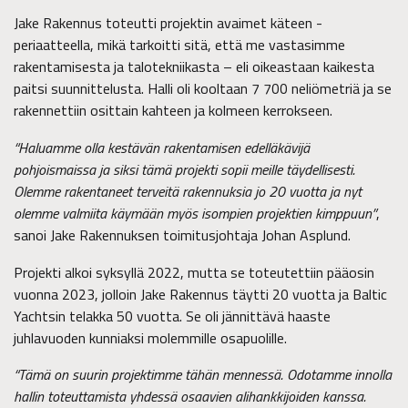
Jake Rakennus toteutti projektin avaimet käteen -
periaatteella, mikä tarkoitti sitä, että me vastasimme
rakentamisesta ja talotekniikasta – eli oikeastaan kaikesta
paitsi suunnittelusta. Halli oli kooltaan 7 700 neliömetriä ja se
rakennettiin osittain kahteen ja kolmeen kerrokseen.
“Haluamme olla kestävän rakentamisen edelläkävijä
pohjoismaissa ja siksi tämä projekti sopii meille täydellisesti.
Olemme rakentaneet terveitä rakennuksia jo 20 vuotta ja nyt
olemme valmiita käymään myös isompien projektien kimppuun”
,
sanoi Jake Rakennuksen toimitusjohtaja Johan Asplund.
Projekti alkoi syksyllä 2022, mutta se toteutettiin pääosin
vuonna 2023, jolloin Jake Rakennus täytti 20 vuotta ja Baltic
Yachtsin telakka 50 vuotta. Se oli jännittävä haaste
juhlavuoden kunniaksi molemmille osapuolille.
“Tämä on suurin projektimme tähän mennessä. Odotamme innolla
hallin toteuttamista yhdessä osaavien alihankkijoiden kanssa.