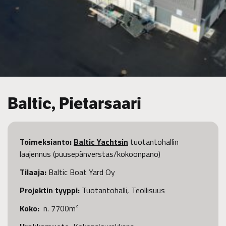
Baltic, Pietarsaari
Toimeksianto:
Baltic Yachtsin
tuotantohallin
laajennus (puusepänverstas/kokoonpano)
Tilaaja:
Baltic Boat Yard Oy
Projektin tyyppi:
Tuotantohalli, Teollisuus
Koko:
n. 7700m²