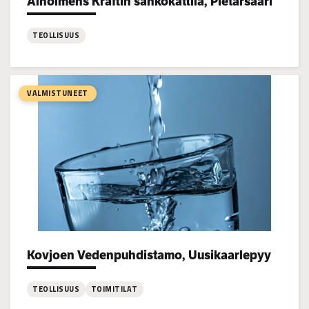
Alholmens Kraftin sähkökattila, Pietarsaari
Project types:
TEOLLISUUS
:
Alholmens
Kraftin
VALMISTUNEET
sähkökattila,
Pietarsaari
Kovjoen Vedenpuhdistamo, Uusikaarlepyy
Project types:
TEOLLISUUS
TOIMITILAT