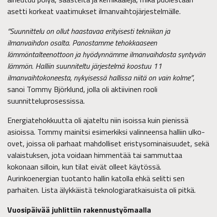
asetti korkeat vaatimukset ilmanvaihtojärjestelmälle.
“Suunnittelu on ollut haastavaa erityisesti tekniikan ja
ilmanvaihdon osalta. Panostamme tehokkaaseen
lämmöntalteenottoon ja hyödynnämme ilmanvaihdosta syntyvän
lämmön. Halliin suunniteltu järjestelmä koostuu 11
ilmanvaihtokoneesta, nykyisessä hallissa niitä on vain kolme”
,
sanoi Tommy Björklund, jolla oli aktiivinen rooli
suunnitteluprosessissa.
Energiatehokkuutta oli ajateltu niin isoissa kuin pienissä
asioissa. Tommy mainitsi esimerkiksi valinneensa halliin ulko-
ovet, joissa oli parhaat mahdolliset eristysominaisuudet, sekä
valaistuksen, jota voidaan himmentää tai sammuttaa
kokonaan silloin, kun tilat eivät olleet käytössä.
Aurinkoenergian tuotanto hallin katolla ehkä selitti sen
parhaiten. Lista älykkäistä teknologiaratkaisuista oli pitkä.
Vuosipäivää juhlittiin rakennustyömaalla