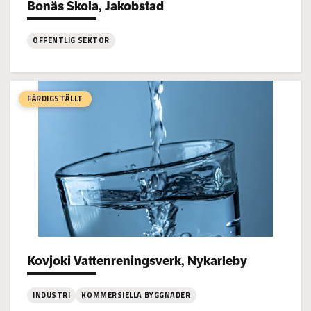
Bonäs Skola, Jakobstad
Project types:
OFFENTLIG SEKTOR
:
Bonäs
Skola,
FÄRDIGSTÄLLT
Jakobstad
Kovjoki Vattenreningsverk, Nykarleby
Project types:
INDUSTRI
KOMMERSIELLA BYGGNADER