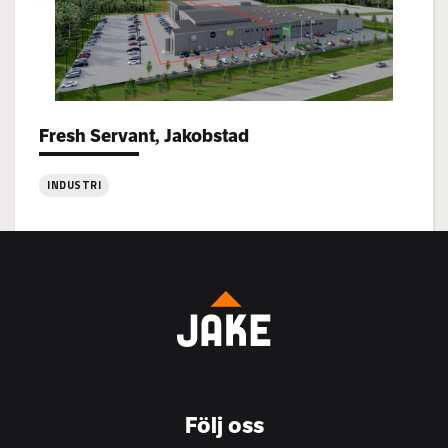
Fresh Servant, Jakobstad
Project types:
INDUSTRI
:
Fresh
Servant,
Jakobstad
Följ oss