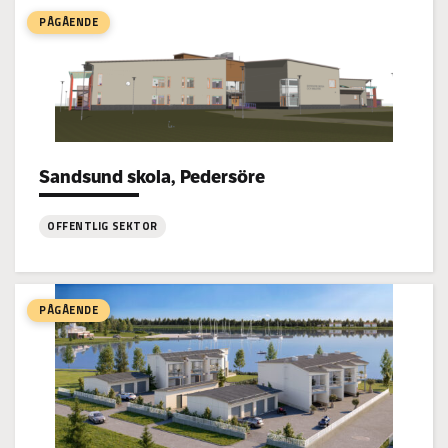
skolhem,
PÅGÅENDE
Jakobstad
Sandsund skola, Pedersöre
Project types:
OFFENTLIG SEKTOR
:
Sandsund
skola,
PÅGÅENDE
Pedersöre