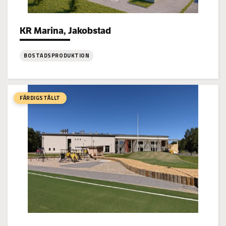
KR Marina, Jakobstad
Project types:
BOSTADSPRODUKTION
:
KR
Marina,
FÄRDIGSTÄLLT
Jakobstad