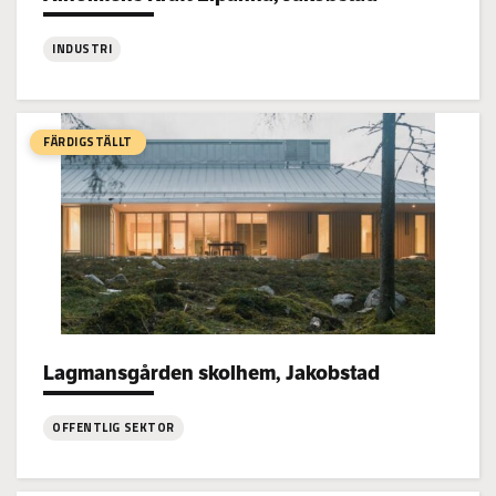
INDUSTRI
:
Alholmens
Kraft
FÄRDIGSTÄLLT
Elpanna,
Jakobstad
Lagmansgården skolhem, Jakobstad
Project types:
OFFENTLIG SEKTOR
:
Lagmansgården