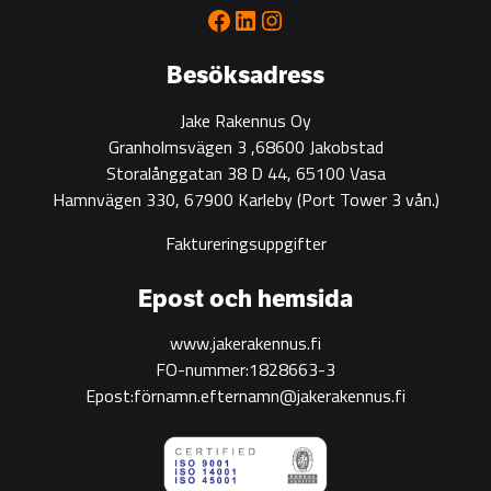
Facebook
LinkedIn
Instagram
Besöksadress
Jake Rakennus Oy
Granholmsvägen 3 ,68600 Jakobstad
Storalånggatan 38 D 44, 65100 Vasa
Hamnvägen 330, 67900 Karleby
(Port Tower 3 vån.)
Faktureringsuppgifter
Epost och hemsida
www.jakerakennus.fi
FO-nummer:1828663-3
Epost:förnamn.efternamn@jakerakennus.fi