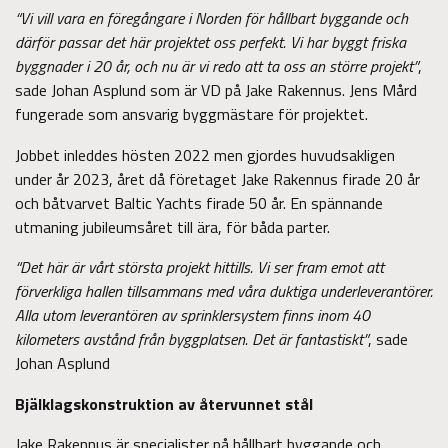
“Vi vill vara en föregångare i Norden för hållbart byggande och
därför passar det här projektet oss perfekt. Vi har byggt friska
byggnader i 20 år, och nu är vi redo att ta oss an större projekt”
,
sade Johan Asplund som är VD på Jake Rakennus. Jens Mård
fungerade som ansvarig byggmästare för projektet.
Jobbet inleddes hösten 2022 men gjordes huvudsakligen
under år 2023, året då företaget Jake Rakennus firade 20 år
och båtvarvet Baltic Yachts firade 50 år. En spännande
utmaning jubileumsåret till ära, för båda parter.
“Det här är vårt största projekt hittills. Vi ser fram emot att
förverkliga hallen tillsammans med våra duktiga underleverantörer.
Alla utom leverantören av sprinklersystem finns inom 40
kilometers avstånd från byggplatsen. Det är fantastiskt”
, sade
Johan Asplund
Bjälklagskonstruktion av återvunnet stål
Jake Rakennus är specialister på hållbart byggande och