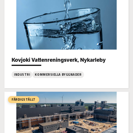
Jakobstad
Kovjoki Vattenreningsverk, Nykarleby
Project types:
INDUSTRI
KOMMERSIELLA BYGGNADER
:
Kovjoki
Vattenreningsverk,
FÄRDIGSTÄLLT
Nykarleby