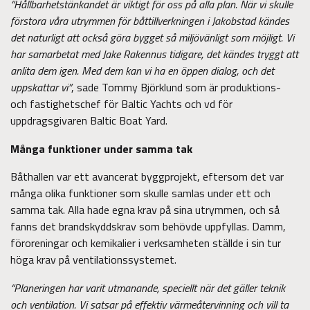
“Hållbarhetstänkandet är viktigt för oss på alla plan. När vi skulle
förstora våra utrymmen för båttillverkningen i Jakobstad kändes
det naturligt att också göra bygget så miljövänligt som möjligt. Vi
har samarbetat med Jake Rakennus tidigare, det kändes tryggt att
anlita dem igen. Med dem kan vi ha en öppen dialog, och det
uppskattar vi”
, sade Tommy Björklund som är produktions-
och fastighetschef för Baltic Yachts och vd för
uppdragsgivaren Baltic Boat Yard.
Många funktioner under samma tak
Båthallen var ett avancerat byggprojekt, eftersom det var
många olika funktioner som skulle samlas under ett och
samma tak. Alla hade egna krav på sina utrymmen, och så
fanns det brandskyddskrav som behövde uppfyllas. Damm,
föroreningar och kemikalier i verksamheten ställde i sin tur
höga krav på ventilationssystemet.
“Planeringen har varit utmanande, speciellt när det gäller teknik
och ventilation. Vi satsar på effektiv värmeåtervinning och vill ta