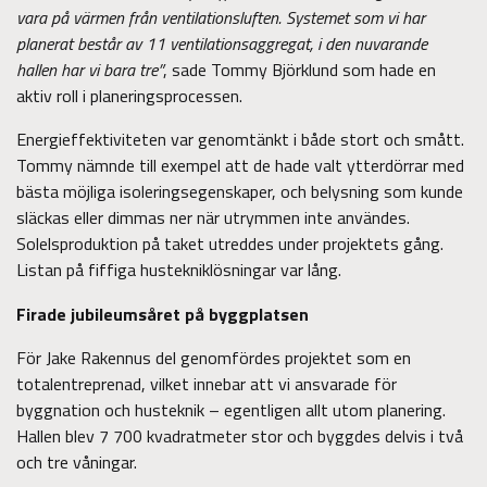
vara på värmen från ventilationsluften. Systemet som vi har
planerat består av 11 ventilationsaggregat, i den nuvarande
hallen har vi bara tre”
, sade Tommy Björklund som hade en
aktiv roll i planeringsprocessen.
Energieffektiviteten var genomtänkt i både stort och smått.
Tommy nämnde till exempel att de hade valt ytterdörrar med
bästa möjliga isoleringsegenskaper, och belysning som kunde
släckas eller dimmas ner när utrymmen inte användes.
Solelsproduktion på taket utreddes under projektets gång.
Listan på fiffiga hustekniklösningar var lång.
Firade jubileumsåret på byggplatsen
För Jake Rakennus del genomfördes projektet som en
totalentreprenad, vilket innebar att vi ansvarade för
byggnation och husteknik – egentligen allt utom planering.
Hallen blev 7 700 kvadratmeter stor och byggdes delvis i två
och tre våningar.