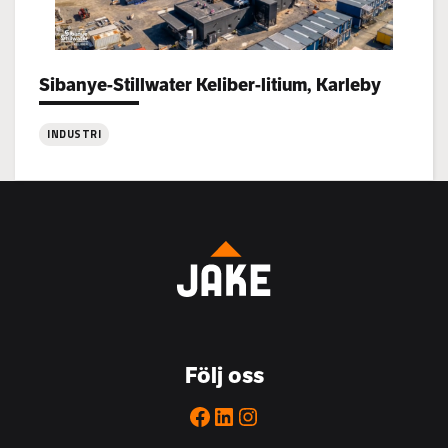
Sibanye-Stillwater Keliber-litium, Karleby
Project types:
INDUSTRI
:
Sibanye-
Stillwater
Keliber-
litium,
Karleby
Följ oss
Facebook
LinkedIn
Instagram