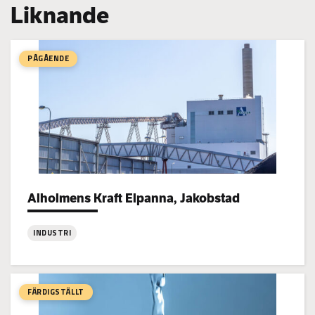
Liknande
PÅGÅENDE
Alholmens Kraft Elpanna, Jakobstad
Project types:
INDUSTRI
:
Alholmens
Kraft
FÄRDIGSTÄLLT
Elpanna,