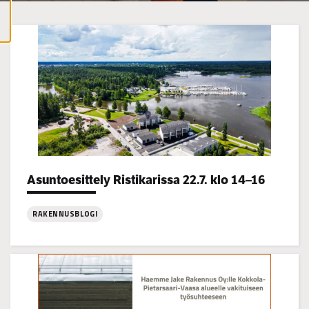
cookies
Asuntoesittely Ristikarissa 22.7. klo 14–16
Categories:
RAKENNUSBLOGI
:
Asuntoesittely
Ristikarissa
22.7.
klo