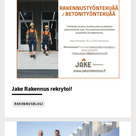
14–
16
Jake Rakennus rekrytoi!
Categories:
RAKENNUSBLOGI
:
Jake
Rakennus
rekrytoi!