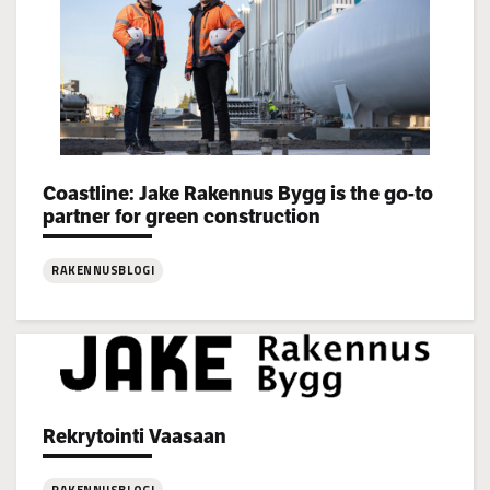
Coastline: Jake Rakennus Bygg is the go-to
Categories:
partner for green construction
RAKENNUSBLOGI
:
Coastline:
Jake
Rakennus
Bygg
Rekrytointi Vaasaan
is
Categories:
the
go-