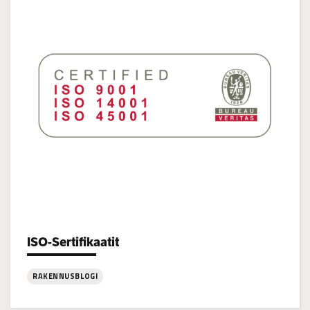
vedyntuotantolaitosta
ISO-Sertifikaatit
Categories:
RAKENNUSBLOGI
: