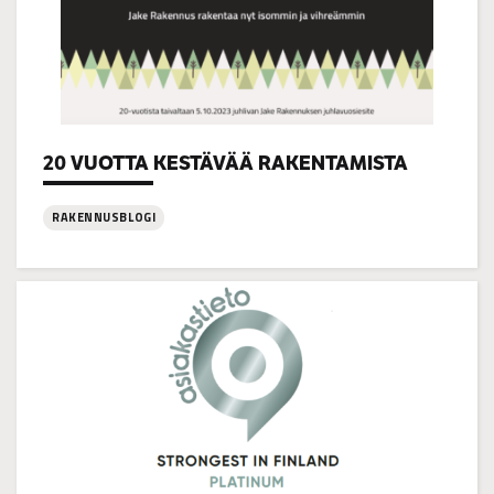
20 VUOTTA KESTÄVÄÄ RAKENTAMISTA
Categories:
RAKENNUSBLOGI
:
20
VUOTTA
KESTÄVÄÄ
RAKENTAMISTA