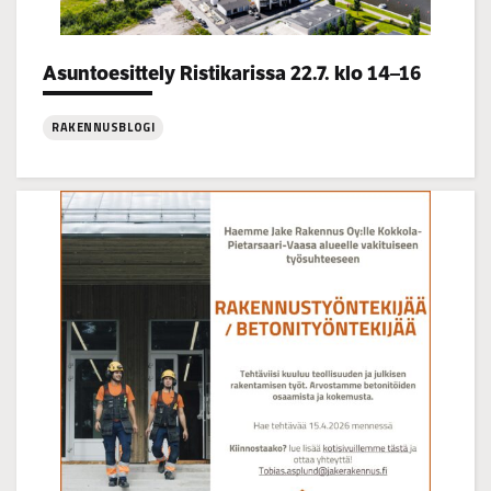
Asuntoesittely Ristikarissa 22.7. klo 14–16
Categories:
RAKENNUSBLOGI
:
Asuntoesittely
Ristikarissa
22.7.
klo
14–
16