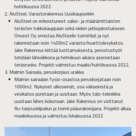
huhtikuussa 2022.
AluSteel, Varastorakennus Uusikaupunkiin
AluSteel on erikoistuneet vakio- ja määrämittaisten
terästen tukkukauppaan sekä niiden jatkojalostukseen.
Onvest Oy omistaa AluSteelin toimitilat ja nyt
rakennetaan noin 1400m2 varasto/kvarttolevykatos.
Jake Rakennus kiittää luottamuksesta, perustustyöt
tehdään lähiviikkona ja helmikuun aikana asennetaan
teräsrunko. Projekti valmistuu maalis/huhtikuussa 2022.
Malmin Sairaala, peruskorjaus urakka
Malmin sairaalan fysio-osastoa peruskorjataan noin
1000m2. Nykyiset ulkoseinät, osa väliseinistä ja
vesikatos puretaan ja uusitaan. Myös talo-tekniikka
uusitaan lähes kokonaan. Jake Rakennus on voittanut
Ru-tarjouskilpailun ja toimii pääurakoisijana. Projekti alkaa
maaliskuussa ja valmistuu lokakuussa 2022