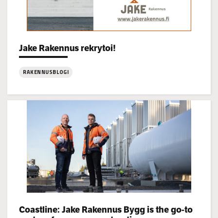
Jake Rakennus rekrytoi!
Categories:
RAKENNUSBLOGI
:
Jake
Rakennus
rekrytoi!
Coastline: Jake Rakennus Bygg is the go-to
Categories: