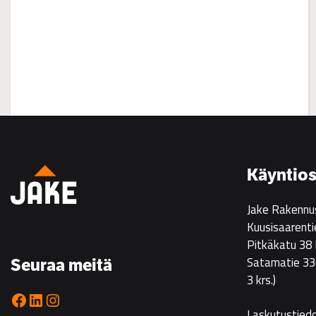
:
Asuntoesittely
Ristikarissa
22.7.
Käyntios
klo
14–
Jake Rakennu
16
Kuusisaarenti
Pitkäkatu 38
Satamatie 33
Seuraa meitä
3 krs.)
Facebook
LinkedIn
Instagram
Laskutustied