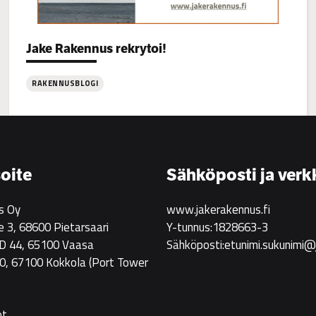
Categories:
Jake Rakennus rekrytoi!
RAKENNUSBLOGI
:
Jake
Rakennus
rekrytoi!
oite
Sähköposti ja verk
s Oy
www.jakerakennus.fi
e 3, 68600 Pietarsaari
Y-tunnus:1828663-3
 D 44, 65100 Vaasa
Sähköposti:etunimi.sukunimi@
0, 67100 Kokkola
(Port Tower
ot