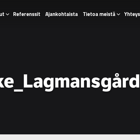
ut
Referenssit
Ajankohtaista
Tietoa meistä
Yhteys
ke_Lagmansgår