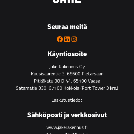
is
the
go-
to
Seuraa meitä
partner
for
Facebook
LinkedIn
Instagram
green
construction
Käyntiosoite
Jake Rakennus Oy
Kuusisaarentie 3, 68600 Pietarsaari
Pitkäkatu 38 D 44, 65100 Vaasa
Satamatie 330, 67100 Kokkola
(Port Tower 3 krs.)
Laskutustiedot
Sähköposti ja verkkosivut
www.jakerakennus.fi