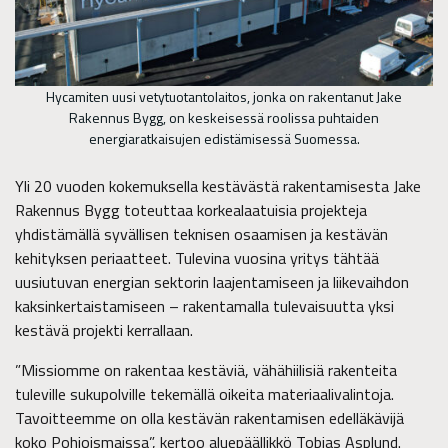
Hycamiten uusi vetytuotantolaitos, jonka on rakentanut Jake
Rakennus Bygg, on keskeisessä roolissa puhtaiden
energiaratkaisujen edistämisessä Suomessa.
Yli 20 vuoden kokemuksella kestävästä rakentamisesta Jake
Rakennus Bygg toteuttaa korkealaatuisia projekteja
yhdistämällä syvällisen teknisen osaamisen ja kestävän
kehityksen periaatteet. Tulevina vuosina yritys tähtää
uusiutuvan energian sektorin laajentamiseen ja liikevaihdon
kaksinkertaistamiseen – rakentamalla tulevaisuutta yksi
kestävä projekti kerrallaan.
”Missiomme on rakentaa kestäviä, vähähiilisiä rakenteita
tuleville sukupolville tekemällä oikeita materiaalivalintoja.
Tavoitteemme on olla kestävän rakentamisen edelläkävijä
koko Pohjoismaissa”, kertoo aluepäällikkö Tobias Asplund.