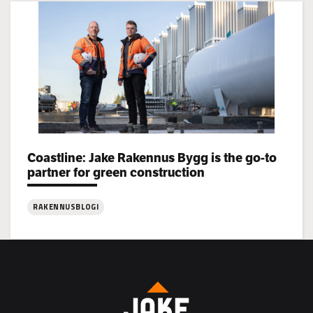
Jake
Rakennus
rekrytoi!
Coastline: Jake Rakennus Bygg is the go-to
Categories:
partner for green construction
RAKENNUSBLOGI
:
Coastline:
Jake
Rakennus
Bygg