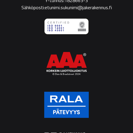
Y-tunnus:1828663-3
Sähköposti:etunimi.sukunimi@jakerakennus.fi