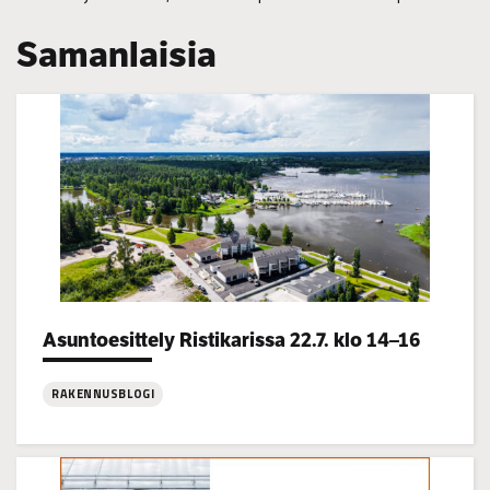
Samanlaisia
Asuntoesittely Ristikarissa 22.7. klo 14–16
Categories:
RAKENNUSBLOGI
:
Asuntoesittely
Ristikarissa