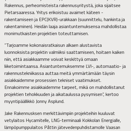
Rakennus, perheomisteista rakennusyritystä, joka sijaitsee
Pietarsaaressa. Yritys erikoistuu avaimet käteen -
rakentamiseen ja EPC(KVR)-urakkaan (suunnittelu, hankinta ja
rakentaminen). Heidän laaja asiantuntemuksensa mahdollistaa
monimutkaisten projektien toteuttamisen.
”Tarjoamme kokonaisratkaisun alkaen alustavista
luonnoksista projektin valmiiksi saattamiseen, hoitaen kaiken
niin, että asiakkaamme voivat keskittyä omaan
liiketoimintaansa. Asiantuntemuksemme LVI-, automaatio- ja
rakennustekniikassa auttaa meitä ymmärtämään täysin
asiakkaidemme prosessien tekniset vaatimukset.
Ennakoimme asiakkaidemme tarpeet, mikä on mahdollistanut
projektien tehokkuuden ja aikataulussa pysymisen”, kertoo
myyntipäällikkö Jonny Asplund.
Jake Rakennusksen merkittävimpiin projekteihin kuuluvat
vetylaitos Hycamitelle, LNG-terminaali Kokkolan Energialle,
lämpöpumppulaitos Påttin jätevedenpuhdistamolle Vaasan