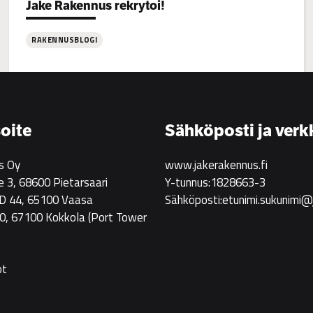
Categories:
Jake Rakennus rekrytoi!
RAKENNUSBLOGI
:
Jake
Rakennus
rekrytoi!
oite
Sähköposti ja verk
s Oy
www.jakerakennus.fi
e 3, 68600 Pietarsaari
Y-tunnus:1828663-3
 D 44, 65100 Vaasa
Sähköposti:etunimi.sukunimi@
0, 67100 Kokkola
(Port Tower
ot