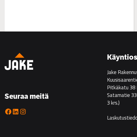
:
Asuntoesittely
Ristikarissa
22.7.
Käyntios
klo
14–
Jake Rakennu
16
Kuusisaarenti
Pitkäkatu 38
Satamatie 33
Seuraa meitä
3 krs.)
Facebook
LinkedIn
Instagram
Laskutustied