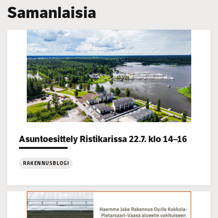
Samanlaisia
Categories:
Asuntoesittely Ristikarissa 22.7. klo 14–16
RAKENNUSBLOGI
:
Asuntoesittely
Ristikarissa
22.7.