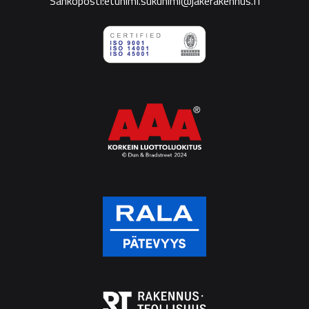
Sähköposti:etunimi.sukunimi@jakerakennus.fi