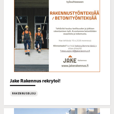
klo
14–
16
Categories:
Jake Rakennus rekrytoi!
RAKENNUSBLOGI
:
Jake
Rakennus