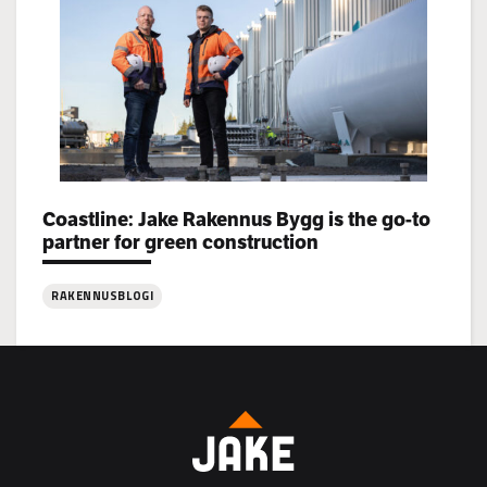
rekrytoi!
Categories:
Coastline: Jake Rakennus Bygg is the go-to
partner for green construction
RAKENNUSBLOGI
:
Coastline:
Jake
Rakennus
Bygg
is