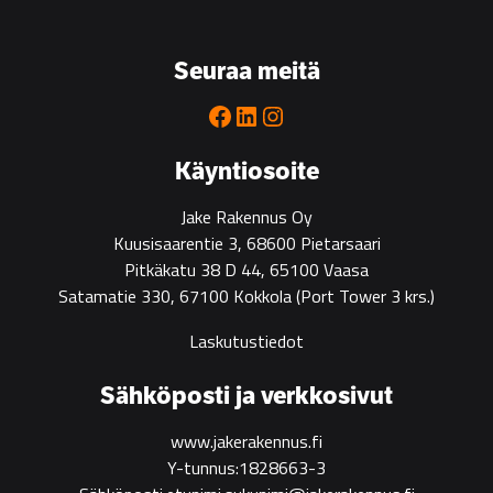
the
go-
to
Seuraa meitä
partner
for
Facebook
LinkedIn
Instagram
green
construction
Käyntiosoite
Jake Rakennus Oy
Kuusisaarentie 3, 68600 Pietarsaari
Pitkäkatu 38 D 44, 65100 Vaasa
Satamatie 330, 67100 Kokkola
(Port Tower 3 krs.)
Laskutustiedot
Sähköposti ja verkkosivut
www.jakerakennus.fi
Y-tunnus:1828663-3