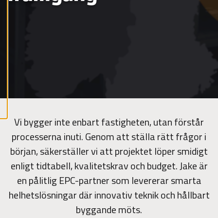
y
k
a
i
k
k
i
e
v
ä
s
t
e
e
t
Vi bygger inte enbart fastigheten, utan förstår
processerna inuti. Genom att ställa rätt frågor i
början, säkerställer vi att projektet löper smidigt
enligt tidtabell, kvalitetskrav och budget. Jake är
en pålitlig EPC-partner som levererar smarta
helhetslösningar där innovativ teknik och hållbart
byggande möts.