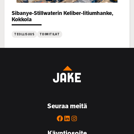
Sibanye-Stillwaterin Keliber-litiumhanke,
Project types:
Kokkola
TEOLLISUUS
TOIMITILAT
:
Sibanye-
Stillwaterin
Keliber-
litiumhanke,
Kokkola
Seuraa meitä
Facebook
LinkedIn
Instagram
Käyntiosoite