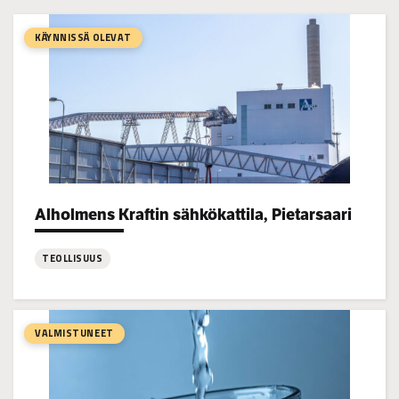
KÄYNNISSÄ OLEVAT
Alholmens Kraftin sähkökattila, Pietarsaari
Project types:
TEOLLISUUS
:
Alholmens
Kraftin
VALMISTUNEET
sähkökattila,
Pietarsaari