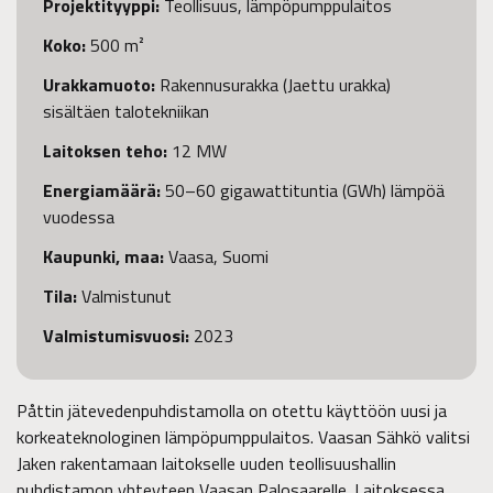
Projektityyppi:
Teollisuus, lämpöpumppulaitos
Koko:
500 m²
Urakkamuoto:
Rakennusurakka (Jaettu urakka)
sisältäen talotekniikan
Laitoksen teho:
12 MW
Energiamäärä:
50–60 gigawattituntia (GWh) lämpöä
vuodessa
Kaupunki, maa:
Vaasa, Suomi
Tila:
Valmistunut
Valmistumisvuosi:
2023
Påttin jätevedenpuhdistamolla on otettu käyttöön uusi ja
korkeateknologinen lämpöpumppulaitos. Vaasan Sähkö valitsi
Jaken rakentamaan laitokselle uuden teollisuushallin
puhdistamon yhteyteen Vaasan Palosaarelle. Laitoksessa