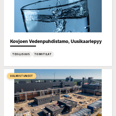
Kovjoen Vedenpuhdistamo, Uusikaarlepyy
Project types:
TEOLLISUUS
TOIMITILAT
:
Kovjoen
Vedenpuhdistamo,
VALMISTUNEET
Uusikaarlepyy