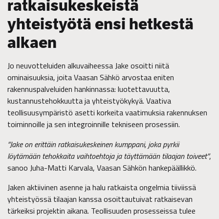
ratkaisukeskeistä
yhteistyötä ensi hetkestä
alkaen
Jo neuvotteluiden alkuvaiheessa Jake osoitti niitä
ominaisuuksia, joita Vaasan Sähkö arvostaa eniten
rakennuspalveluiden hankinnassa: luotettavuutta,
kustannustehokkuutta ja yhteistyökykyä. Vaativa
teollisuusympäristö asetti korkeita vaatimuksia rakennuksen
toiminnoille ja sen integroinnille tekniseen prosessiin.
”Jake on erittäin ratkaisukeskeinen kumppani, joka pyrkii
löytämään tehokkaita vaihtoehtoja ja täyttämään tilaajan toiveet”
,
sanoo Juha-Matti Karvala, Vaasan Sähkön hankepäällikkö.
Jaken aktiivinen asenne ja halu ratkaista ongelmia tiiviissä
yhteistyössä tilaajan kanssa osoittautuivat ratkaisevan
tärkeiksi projektin aikana. Teollisuuden prosesseissa tulee