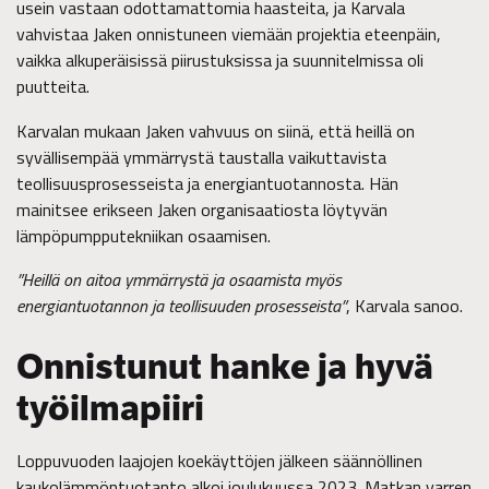
usein vastaan odottamattomia haasteita, ja Karvala
vahvistaa Jaken onnistuneen viemään projektia eteenpäin,
vaikka alkuperäisissä piirustuksissa ja suunnitelmissa oli
puutteita.
Karvalan mukaan Jaken vahvuus on siinä, että heillä on
syvällisempää ymmärrystä taustalla vaikuttavista
teollisuusprosesseista ja energiantuotannosta. Hän
mainitsee erikseen Jaken organisaatiosta löytyvän
lämpöpumpputekniikan osaamisen.
”Heillä on aitoa ymmärrystä ja osaamista myös
energiantuotannon ja teollisuuden prosesseista”
, Karvala sanoo.
Onnistunut hanke ja hyvä
työilmapiiri
Loppuvuoden laajojen koekäyttöjen jälkeen säännöllinen
kaukolämmöntuotanto alkoi joulukuussa 2023. Matkan varren