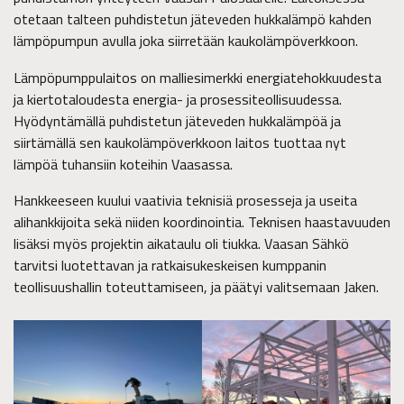
otetaan talteen puhdistetun jäteveden hukkalämpö kahden
lämpöpumpun avulla joka siirretään kaukolämpöverkkoon.
Lämpöpumppulaitos on malliesimerkki energiatehokkuudesta
ja kiertotaloudesta energia- ja prosessiteollisuudessa.
Hyödyntämällä puhdistetun jäteveden hukkalämpöä ja
siirtämällä sen kaukolämpöverkkoon laitos tuottaa nyt
lämpöä tuhansiin koteihin Vaasassa.
Hankkeeseen kuului vaativia teknisiä prosesseja ja useita
alihankkijoita sekä niiden koordinointia. Teknisen haastavuuden
lisäksi myös projektin aikataulu oli tiukka. Vaasan Sähkö
tarvitsi luotettavan ja ratkaisukeskeisen kumppanin
teollisuushallin toteuttamiseen, ja päätyi valitsemaan Jaken.