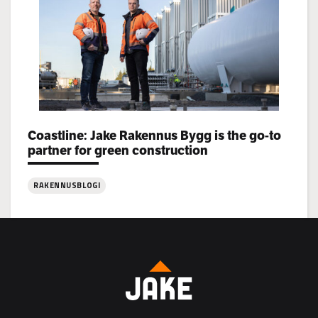
rekrytoi!
Categories:
Coastline: Jake Rakennus Bygg is the go-to
partner for green construction
RAKENNUSBLOGI
:
Coastline:
Jake
Rakennus
Bygg
is
the