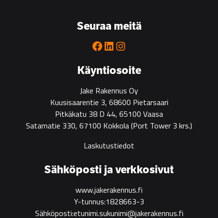
go-
to
Seuraa meitä
partner
for
Facebook
LinkedIn
Instagram
green
construction
Käyntiosoite
Jake Rakennus Oy
Kuusisaarentie 3, 68600 Pietarsaari
Pitkäkatu 38 D 44, 65100 Vaasa
Satamatie 330, 67100 Kokkola
(Port Tower 3 krs.)
Laskutustiedot
Sähköposti ja verkkosivut
www.jakerakennus.fi
Y-tunnus:1828663-3
Sähköposti:etunimi.sukunimi@jakerakennus.fi