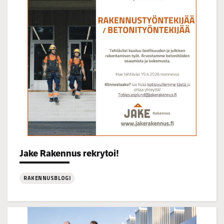
klo
14–
16
Categories:
Jake Rakennus rekrytoi!
RAKENNUSBLOGI
:
Jake
Rakennus