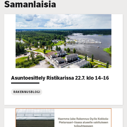
Samanlaisia
Categories:
Asuntoesittely Ristikarissa 22.7. klo 14–16
RAKENNUSBLOGI
:
Asuntoesittely
Ristikarissa
22.7.