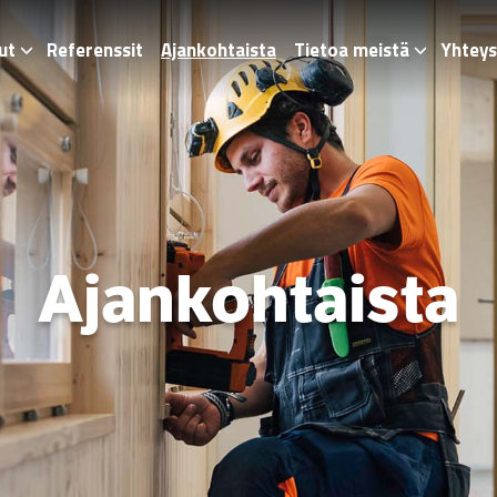
ut
Referenssit
Ajankohtaista
Tietoa meistä
Yhteys
Ajankohtaista