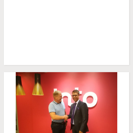
:
Foodwest
Seinäjoelle
juhlittiin
harjannostajaiset