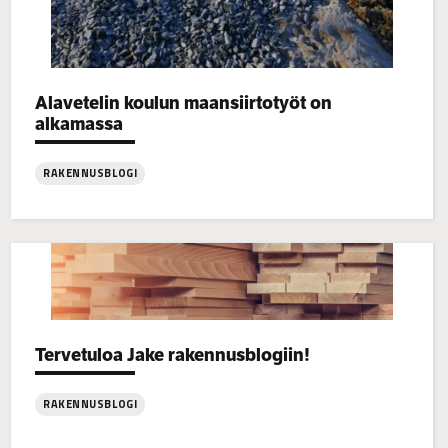
Categories:
Alavetelin koulun maansiirtotyöt on
alkamassa
RAKENNUSBLOGI
:
Alavetelin
koulun
maansiirtotyöt
on
alkamassa
Categories:
Tervetuloa Jake rakennusblogiin!
RAKENNUSBLOGI