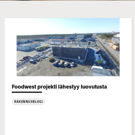
Categories:
Foodwest projekti lähestyy luovutusta
RAKENNUSBLOGI