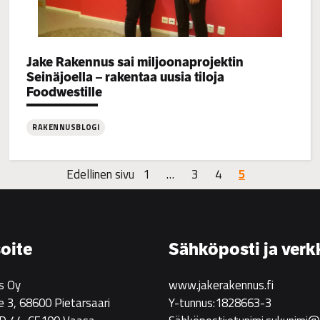
Categories:
Jake Rakennus sai miljoonaprojektin
Seinäjoella – rakentaa uusia tiloja
Foodwestille
RAKENNUSBLOGI
:
Jake
Edellinen sivu
1
…
3
4
5
Rakennus
sai
miljoonaprojektin
Seinäjoella
oite
Sähköposti ja verk
–
rakentaa
s Oy
www.jakerakennus.fi
uusia
e 3, 68600 Pietarsaari
Y-tunnus:1828663-3
tiloja