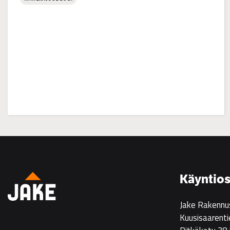
:
JOULUTERVEISIÄ
Käyntios
Jake Rakennu
Kuusisaarenti