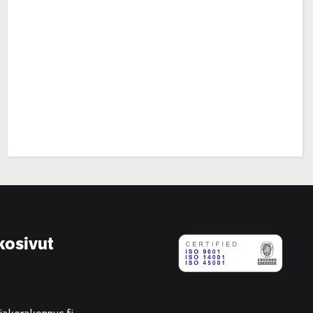
:
Tervetuloa
Jake
rakennusblogiin!
kosivut