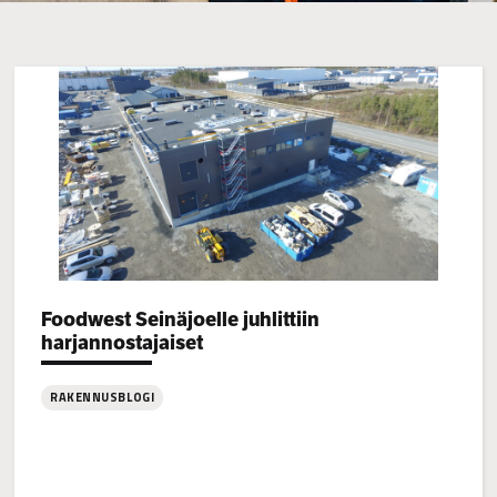
Categories:
Foodwest Seinäjoelle juhlittiin
harjannostajaiset
RAKENNUSBLOGI