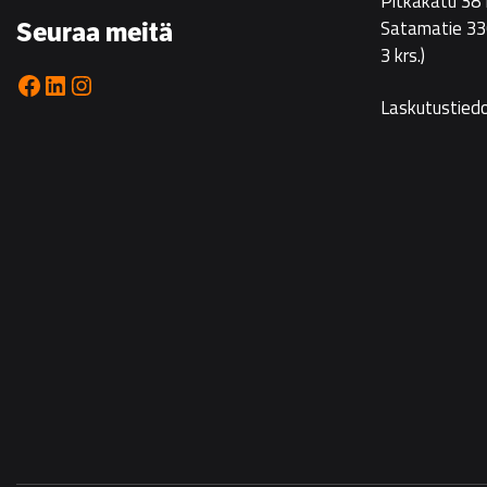
Pitkäkatu 38
Satamatie 33
Seuraa meitä
3 krs.)
Facebook
LinkedIn
Instagram
Laskutustied