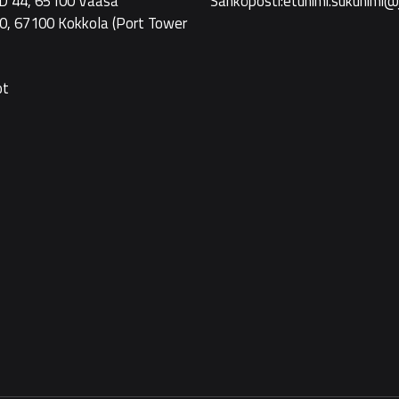
 D 44, 65100 Vaasa
Sähköposti:etunimi.sukunimi@
Foodwestille
0, 67100 Kokkola
(Port Tower
ot