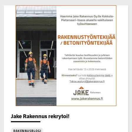
Categories:
Jake Rakennus rekrytoi!
RAKENNUSBLOGI