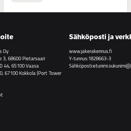
:
Jake
Rakennus
rekrytoi!
oite
Sähköposti ja verk
s Oy
www.jakerakennus.fi
e 3, 68600 Pietarsaari
Y-tunnus:1828663-3
 D 44, 65100 Vaasa
Sähköposti:etunimi.sukunimi@
0, 67100 Kokkola
(Port Tower
ot