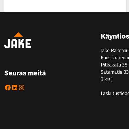
:
Asuntoesittely
Ristikarissa
22.7.
Käyntios
klo
14–
Jake Rakennu
16
Kuusisaarenti
Pitkäkatu 38
Satamatie 33
Seuraa meitä
3 krs.)
Facebook
LinkedIn
Instagram
Laskutustied