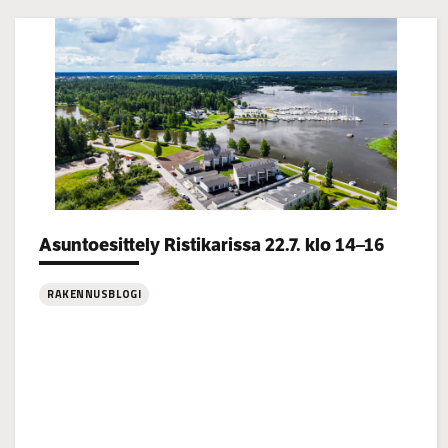
Categories:
Asuntoesittely Ristikarissa 22.7. klo 14–16
RAKENNUSBLOGI