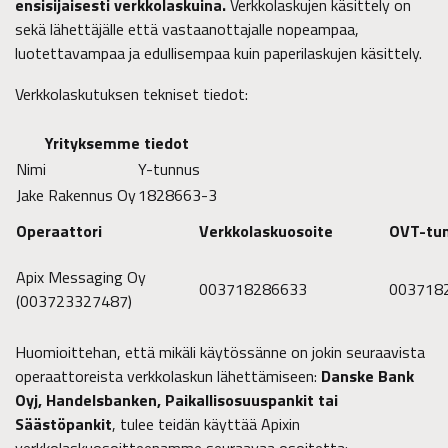
ensisijaisesti verkkolaskuina.
Verkkolaskujen käsittely on
sekä lähettäjälle että vastaanottajalle nopeampaa,
luotettavampaa ja edullisempaa kuin paperilaskujen käsittely.
Verkkolaskutuksen tekniset tiedot:
Yrityksemme tiedot
Nimi
Y-tunnus
Jake Rakennus Oy
1828663-3
Operaattori
Verkkolaskuosoite
OVT-tu
Apix Messaging Oy
003718286633
003718
(003723327487)
Huomioittehan, että mikäli käytössänne on jokin seuraavista
operaattoreista verkkolaskun lähettämiseen:
Danske Bank
Oyj, Handelsbanken, Paikallisosuuspankit tai
Säästöpankit
, tulee teidän käyttää Apixin