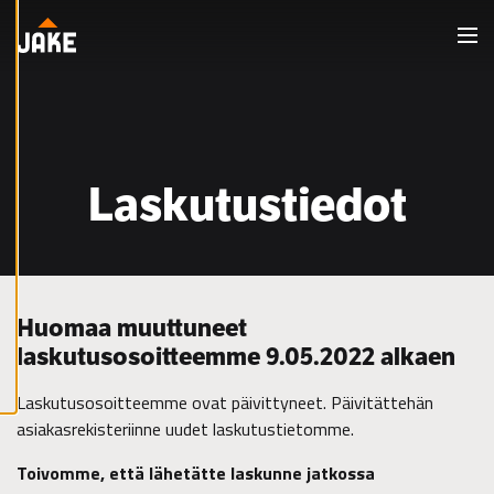
Skip to content
hallinta
evästeasetuksistasi,
Men
ja voit muuttaa niitä
milloin tahansa. Lue
lisää
evästeistämme.
Laskutustiedot
Muokkaa
evästeasetuksia
Kiellä
kaikki
Huomaa muuttuneet
Hyväksy
kaikki
laskutusosoitteemme 9.05.2022 alkaen
evästeet
Laskutusosoitteemme ovat päivittyneet. Päivitättehän
asiakasrekisteriinne uudet laskutustietomme.
Toivomme, että lähetätte laskunne jatkossa