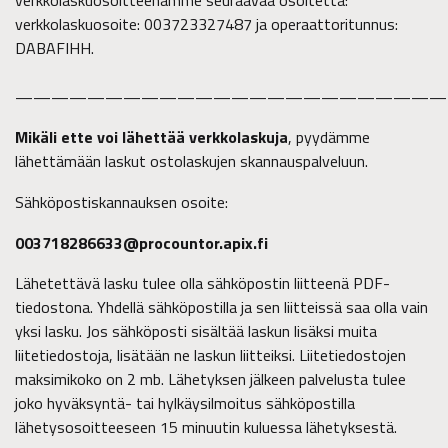
verkkolaskuosoitteenamme seuraavaa osoitetta:
verkkolaskuosoite: 003723327487 ja operaattoritunnus:
DABAFIHH.
————————————————————————
Mikäli ette voi lähettää verkkolaskuja
, pyydämme
lähettämään laskut ostolaskujen skannauspalveluun.
Sähköpostiskannauksen osoite:
003718286633@procountor.apix.fi
Lähetettävä lasku tulee olla sähköpostin liitteenä PDF-
tiedostona. Yhdellä sähköpostilla ja sen liitteissä saa olla vain
yksi lasku. Jos sähköposti sisältää laskun lisäksi muita
liitetiedostoja, lisätään ne laskun liitteiksi. Liitetiedostojen
maksimikoko on 2 mb. Lähetyksen jälkeen palvelusta tulee
joko hyväksyntä- tai hylkäysilmoitus sähköpostilla
lähetysosoitteeseen 15 minuutin kuluessa lähetyksestä.