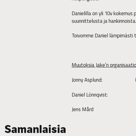
Danielilla on yli 10v kokemus 
suunnittelusta ja hankinnoista
Toivomme Daniel lämpimästi t
Muutoksia Jake’n organisaati
Jonny Asplund: Myyn
Daniel Lönnqvist: Kehit
Jens Mård Laskentain
Samanlaisia