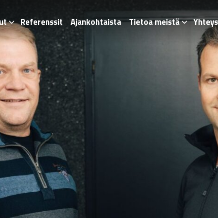
ut
Referenssit
Ajankohtaista
Tietoa meistä
Yhteys