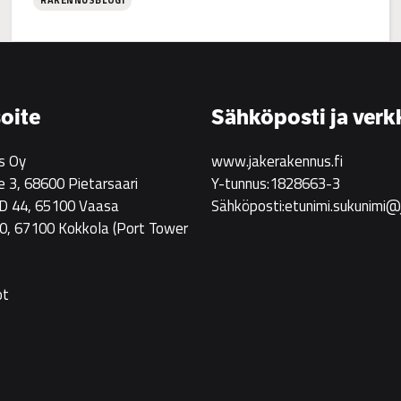
RAKENNUSBLOGI
:
Jake
Rakennus
rekrytoi!
oite
Sähköposti ja verk
s Oy
www.jakerakennus.fi
e 3, 68600 Pietarsaari
Y-tunnus:1828663-3
 D 44, 65100 Vaasa
Sähköposti:etunimi.sukunimi@
0, 67100 Kokkola
(Port Tower
ot