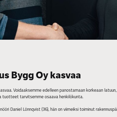
us Bygg Oy kasvaa
a kasvaa. Voidaaksemme edelleen panostamaan korkeaan latuun
ja tuotteet tarvitsemme osaava henkilökunta.
ööri Daniel Lönnqvist (36), hän on viimeiksi toiminut rakennusp