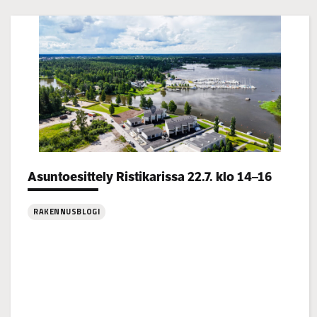
Categories:
Asuntoesittely Ristikarissa 22.7. klo 14–16
RAKENNUSBLOGI