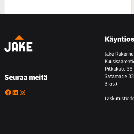
:
Asuntoesittely
Ristikarissa
22.7.
Käyntios
klo
14–
Jake Rakennu
16
Kuusisaarenti
Pitkäkatu 38
Satamatie 33
Seuraa meitä
3 krs.)
Facebook
LinkedIn
Instagram
Laskutustied