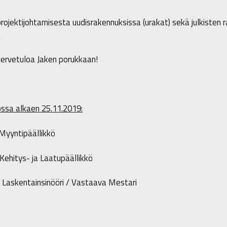
projektijohtamisesta uudisrakennuksissa (urakat) sekä julkisten 
.
ervetuloa Jaken porukkaan!
ossa alkaen 25.11.2019:
tipäällikkö
ys- ja Laatupäällikkö
sinööri / Vastaava Mestari