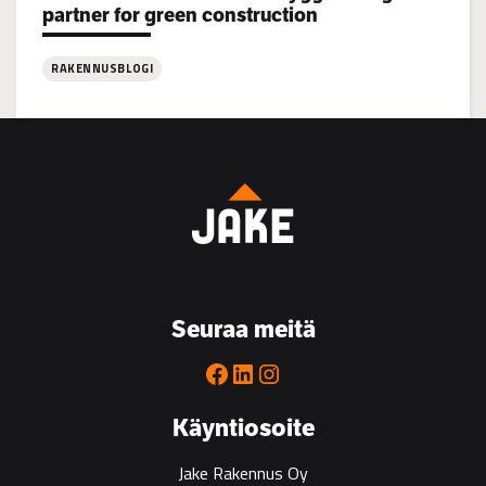
partner for green construction
RAKENNUSBLOGI
:
Coastline:
Jake
Rakennus
Bygg
is
the
go-
to
Seuraa meitä
partner
for
Facebook
LinkedIn
Instagram
green
construction
Käyntiosoite
Jake Rakennus Oy