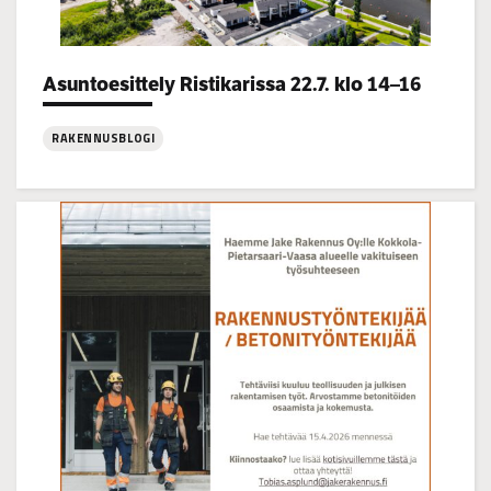
Categories:
Asuntoesittely Ristikarissa 22.7. klo 14–16
RAKENNUSBLOGI
:
Asuntoesittely
Ristikarissa
22.7.
klo
14–
16