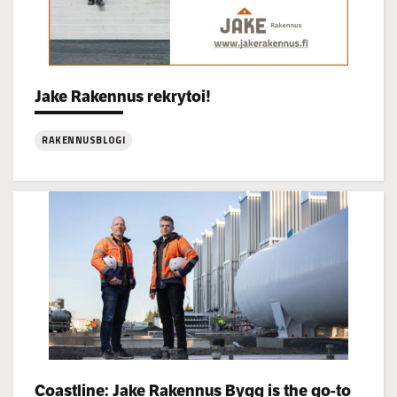
Categories:
Jake Rakennus rekrytoi!
RAKENNUSBLOGI
:
Jake
Rakennus
rekrytoi!
Categories:
Coastline: Jake Rakennus Bygg is the go-to