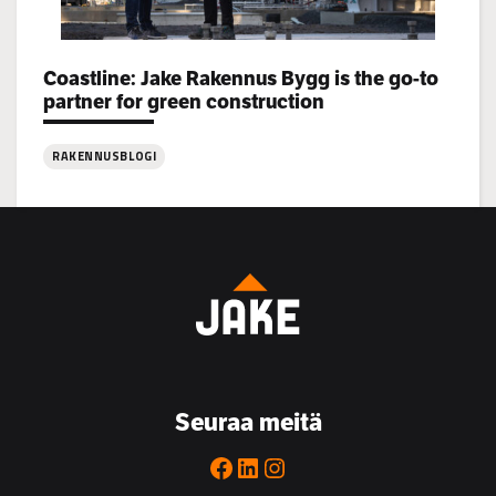
Categories:
Coastline: Jake Rakennus Bygg is the go-to
partner for green construction
RAKENNUSBLOGI
:
Coastline:
Jake
Rakennus
Bygg
is
the
go-
to
Seuraa meitä
partner
for
Facebook
LinkedIn
Instagram
green