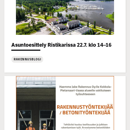
Categories:
Asuntoesittely Ristikarissa 22.7. klo 14–16
RAKENNUSBLOGI
:
Asuntoesittely
Ristikarissa
22.7.
klo
14–
16