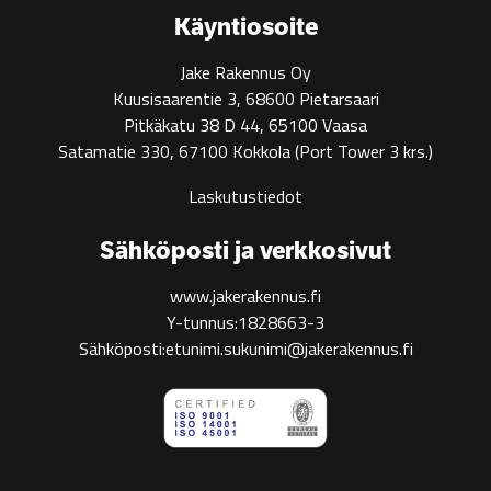
construction
Käyntiosoite
Jake Rakennus Oy
Kuusisaarentie 3, 68600 Pietarsaari
Pitkäkatu 38 D 44, 65100 Vaasa
Satamatie 330, 67100 Kokkola
(Port Tower 3 krs.)
Laskutustiedot
Sähköposti ja verkkosivut
www.jakerakennus.fi
Y-tunnus:1828663-3
Sähköposti:etunimi.sukunimi@jakerakennus.fi