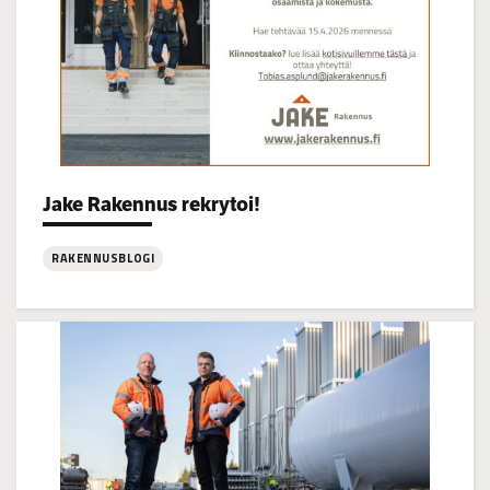
Categories:
Jake Rakennus rekrytoi!
RAKENNUSBLOGI
:
Jake
Rakennus
rekrytoi!