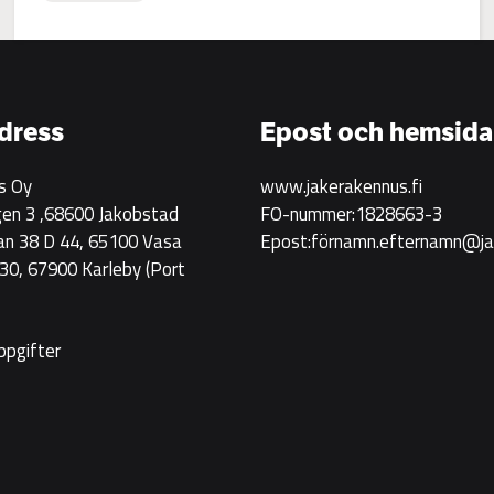
:
Jake
Rakennus
rekryterar!
dress
Epost och hemsida
s Oy
www.jakerakennus.fi
en 3 ,68600 Jakobstad
FO-nummer:1828663-3
an 38 D 44, 65100 Vasa
Epost:förnamn.efternamn@jak
0, 67900 Karleby
(Port
ppgifter