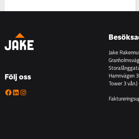
:
Visning
på
Korsgrundet
Besöksa
22.7
kl
Jake Rakennu
14-
Granholmsväg
16
Storalånggat
Hamnvägen 33
Följ oss
Tower 3 vån.)
Facebook
LinkedIn
Instagram
Faktureringsu