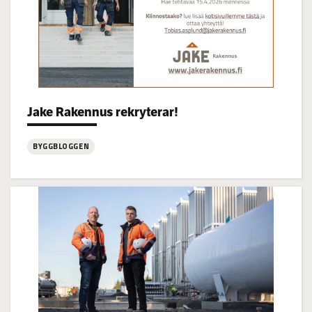
Categories:
Jake Rakennus rekryterar!
BYGGBLOGGEN
:
Jake
Rakennus
rekryterar!