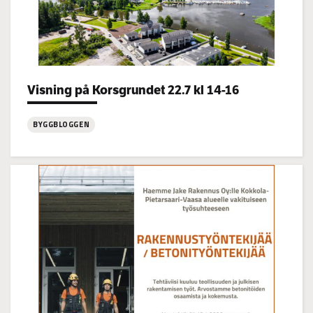
Categories:
Visning på Korsgrundet 22.7 kl 14-16
BYGGBLOGGEN
:
Visning
på
Korsgrundet
22.7
kl
14-
16