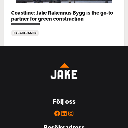
Categories:
Coastline: Jake Rakennus Bygg is the go-to
partner for green construction
BYGGBLOGGEN
:
Coastline:
Jake
Rakennus
Bygg
is
the
go-
to
Följ oss
partner
for
Facebook
LinkedIn
Instagram
green
construction
Besöksadress