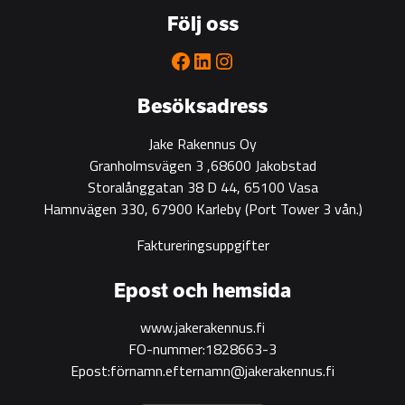
Följ oss
Facebook
LinkedIn
Instagram
Besöksadress
Jake Rakennus Oy
Granholmsvägen 3 ,68600 Jakobstad
Storalånggatan 38 D 44, 65100 Vasa
Hamnvägen 330, 67900 Karleby
(Port Tower 3 vån.)
Faktureringsuppgifter
Epost och hemsida
www.jakerakennus.fi
FO-nummer:1828663-3
Epost:förnamn.efternamn@jakerakennus.fi