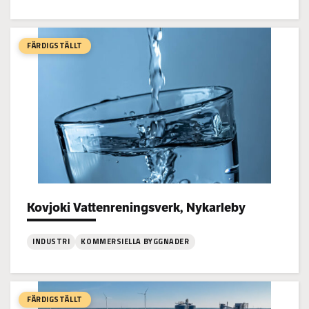
:
Alholmens
Kraft
FÄRDIGSTÄLLT
Elpanna,
Jakobstad
Kovjoki Vattenreningsverk, Nykarleby
Project types:
INDUSTRI
KOMMERSIELLA BYGGNADER
:
Kovjoki
Vattenreningsverk,
FÄRDIGSTÄLLT