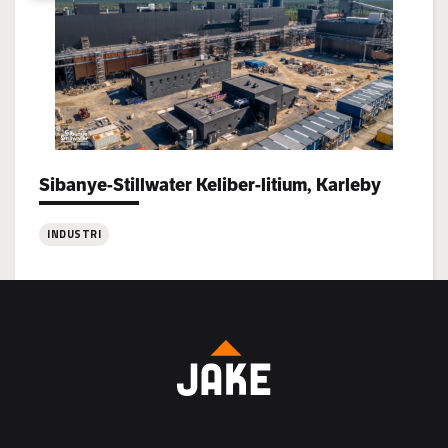
Nykarleby
Sibanye-Stillwater Keliber-litium, Karleby
Project types:
INDUSTRI
:
Sibanye-
Stillwater
Keliber-
litium,
Karleby