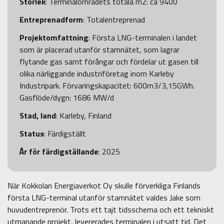
Storlek
: Terminalområdets totala m2: ca 9400
Entreprenadform
: Totalentreprenad
Projektomfattning
: Första LNG-terminalen i landet
som är placerad utanför stamnätet, som lagrar
flytande gas samt förångar och fördelar ut gasen till
olika närliggande industriföretag inom Karleby
Industripark. Förvaringskapacitet: 600m3/3,15GWh.
Gasflöde/dygn: 1686 MW/d
Stad, land
: Karleby, Finland
Status
: Färdigställt
År för färdigställande
: 2025
När Kokkolan Energiaverkot Oy skulle förverkliga Finlands
första LNG-terminal utanför stamnätet valdes Jake som
huvudentreprenör. Trots ett tajt tidsschema och ett tekniskt
utmanande projekt, levererades terminalen i utsatt tid. Det