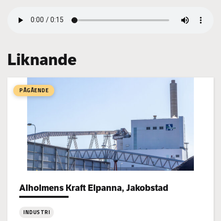
Liknande
PÅGÅENDE
Alholmens Kraft Elpanna, Jakobstad
Project types:
INDUSTRI