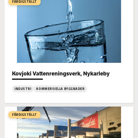
Kraft
FÄRDIGSTÄLLT
Elpanna,
Jakobstad
Kovjoki Vattenreningsverk, Nykarleby
Project types:
INDUSTRI
KOMMERSIELLA BYGGNADER
:
Kovjoki
Vattenreningsverk,
FÄRDIGSTÄLLT
Nykarleby