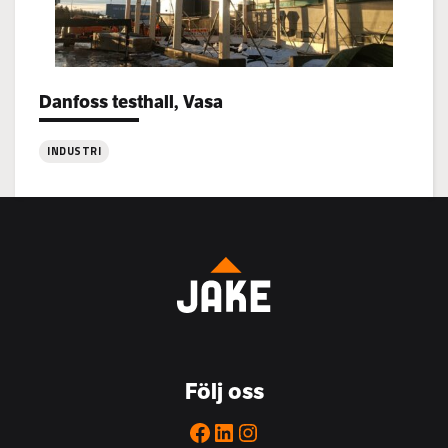
Danfoss testhall, Vasa
Project types:
INDUSTRI
:
Danfoss
testhall,
Vasa
Följ oss
Facebook
LinkedIn
Instagram