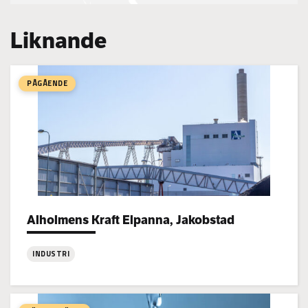
Liknande
PÅGÅENDE
Alholmens Kraft Elpanna, Jakobstad
Project types:
INDUSTRI
:
Alholmens