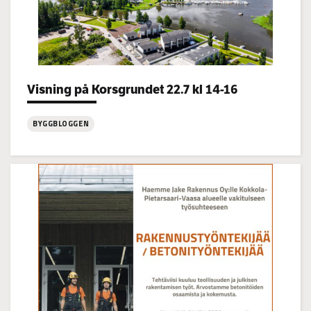
Visning på Korsgrundet 22.7 kl 14-16
Categories:
BYGGBLOGGEN
:
Visning
på
Korsgrundet
22.7
kl
14-
16