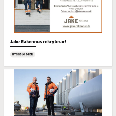
Jake Rakennus rekryterar!
Categories:
BYGGBLOGGEN
:
Jake
Rakennus
rekryterar!