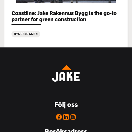
Coastline: Jake Rakennus Bygg is the go-to
Categories:
partner for green construction
BYGGBLOGGEN
:
Coastline:
Jake
Rakennus
Bygg
is
the
go-
to
Följ oss
partner
for
Facebook
LinkedIn
Instagram
green
construction
Besöksadress