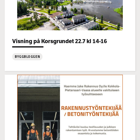
Categories:
Visning på Korsgrundet 22.7 kl 14-16
BYGGBLOGGEN
:
Visning
på
Korsgrundet
22.7
kl
14-
16