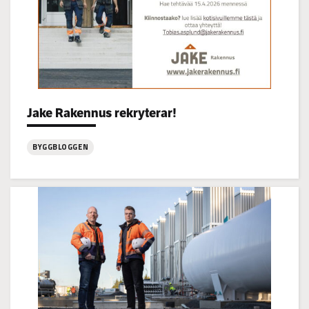
Categories:
Jake Rakennus rekryterar!
BYGGBLOGGEN
:
Jake
Rakennus
rekryterar!