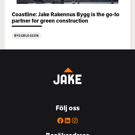
Categories:
Coastline: Jake Rakennus Bygg is the go-to
partner for green construction
BYGGBLOGGEN
:
Coastline:
Jake
Rakennus
Bygg
is
the
go-
to
Följ oss
partner
for
Facebook
LinkedIn
Instagram
green
construction