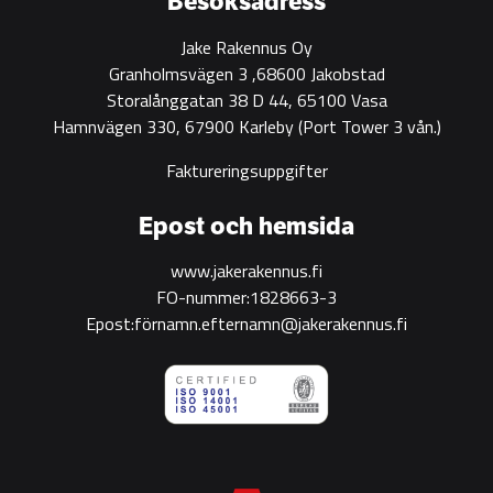
Besöksadress
Jake Rakennus Oy
Granholmsvägen 3 ,68600 Jakobstad
Storalånggatan 38 D 44, 65100 Vasa
Hamnvägen 330, 67900 Karleby
(Port Tower 3 vån.)
Faktureringsuppgifter
Epost och hemsida
www.jakerakennus.fi
FO-nummer:1828663-3
Epost:förnamn.efternamn@jakerakennus.fi