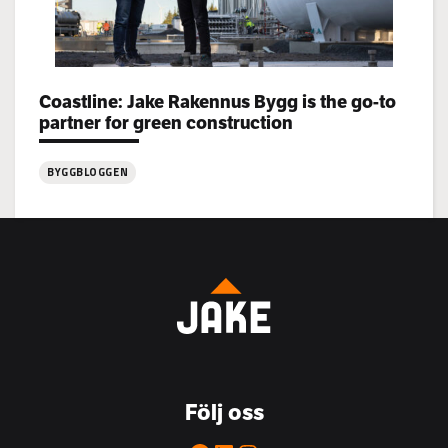
Categories:
Coastline: Jake Rakennus Bygg is the go-to
partner for green construction
BYGGBLOGGEN
:
Coastline:
Jake
Rakennus
Bygg
is
the
go-
to
Följ oss
partner
for