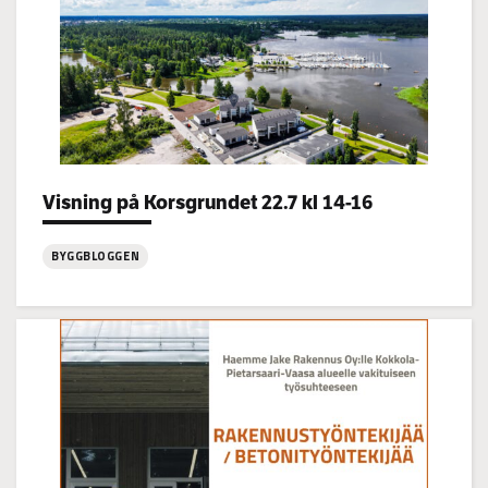
Categories:
Visning på Korsgrundet 22.7 kl 14-16
BYGGBLOGGEN
:
Visning
på
Korsgrundet
22.7
kl
14-
16