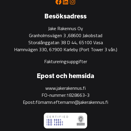
Facebook
LinkedIn
Instagram
green
construction
Besöksadress
Jake Rakennus Oy
Granholmsvägen 3 ,68600 Jakobstad
Storalånggatan 38 D 44, 65100 Vasa
Hamnvägen 330, 67900 Karleby
(Port Tower 3 vån.)
Faktureringsuppgifter
Epost och hemsida
www.jakerakennus.fi
FO-nummer:1828663-3
Epost:förnamn.efternamn@jakerakennus.fi