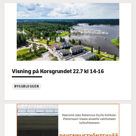
Categories:
Visning på Korsgrundet 22.7 kl 14-16
BYGGBLOGGEN
:
Visning
på
Korsgrundet
22.7
kl