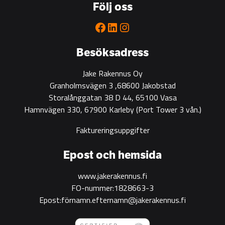
Följ oss
partner
for
Facebook
LinkedIn
Instagram
green
construction
Besöksadress
Jake Rakennus Oy
Granholmsvägen 3 ,68600 Jakobstad
Storalånggatan 38 D 44, 65100 Vasa
Hamnvägen 330, 67900 Karleby
(Port Tower 3 vån.)
Faktureringsuppgifter
Epost och hemsida
www.jakerakennus.fi
FO-nummer:1828663-3
Epost:förnamn.efternamn@jakerakennus.fi