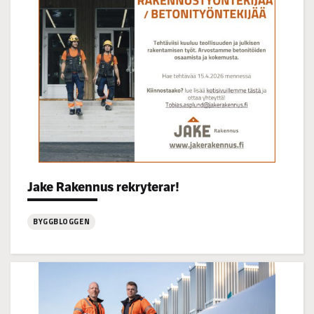
14-
16
Categories:
Jake Rakennus rekryterar!
BYGGBLOGGEN
:
Jake
Rakennus
rekryterar!