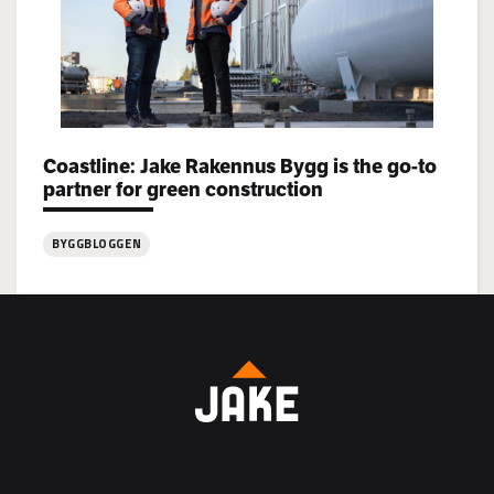
Categories:
Coastline: Jake Rakennus Bygg is the go-to
partner for green construction
BYGGBLOGGEN
:
Coastline:
Jake
Rakennus
Bygg
is
the
go-
to