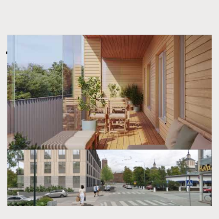
Bostads Ab ConcordiaParken
i Jakobstad väntar på
godkännande av planändring. Intresset har varit väldigt
stort och förhandsreserveringar överstiger redan antalet
lägenheter som kommer att säljas.