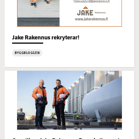
Categories:
Jake Rakennus rekryterar!
BYGGBLOGGEN
:
Jake
Rakennus
rekryterar!