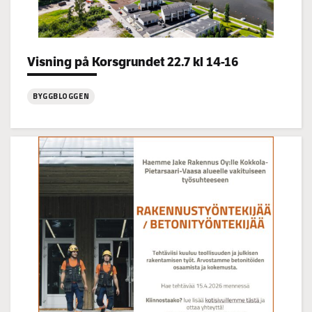
Categories:
Visning på Korsgrundet 22.7 kl 14-16
BYGGBLOGGEN
:
Visning
på
Korsgrundet
22.7
kl
14-
16