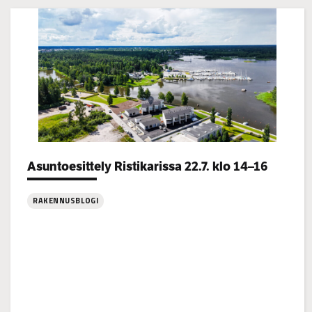
Categories:
Asuntoesittely Ristikarissa 22.7. klo 14–16
RAKENNUSBLOGI