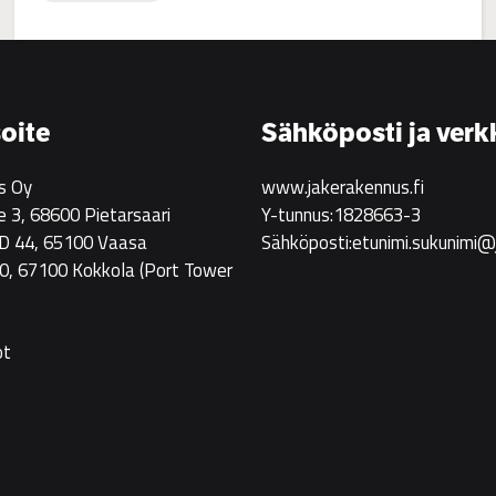
:
Jake
Rakennus
rekrytoi!
oite
Sähköposti ja verk
s Oy
www.jakerakennus.fi
e 3, 68600 Pietarsaari
Y-tunnus:1828663-3
 D 44, 65100 Vaasa
Sähköposti:etunimi.sukunimi@
0, 67100 Kokkola
(Port Tower
ot