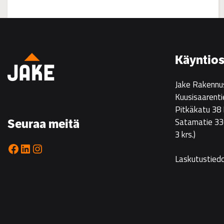
:
Asuntoesittely
Ristikarissa
22.7.
Käyntios
klo
14–
Jake Rakennu
16
Kuusisaarenti
Pitkäkatu 38
Satamatie 33
Seuraa meitä
3 krs.)
Facebook
LinkedIn
Instagram
Laskutustied