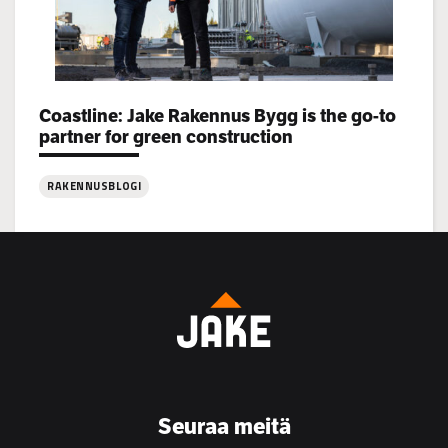
Categories:
Coastline: Jake Rakennus Bygg is the go-to
partner for green construction
RAKENNUSBLOGI
:
Coastline:
Jake
Rakennus
Bygg
is
the
go-
to
Seuraa meitä
partner