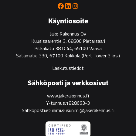
for
Facebook
LinkedIn
Instagram
green
construction
Käyntiosoite
Jake Rakennus Oy
Kuusisaarentie 3, 68600 Pietarsaari
Pitkäkatu 38 D 44, 65100 Vaasa
Satamatie 330, 67100 Kokkola
(Port Tower 3 krs.)
Laskutustiedot
Sähköposti ja verkkosivut
www.jakerakennus.fi
Y-tunnus:1828663-3
Sähköposti:etunimi.sukunimi@jakerakennus.fi