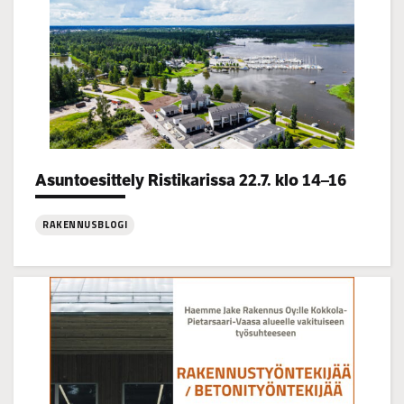
Categories:
Asuntoesittely Ristikarissa 22.7. klo 14–16
RAKENNUSBLOGI
:
Asuntoesittely
Ristikarissa
22.7.
klo
14–
16