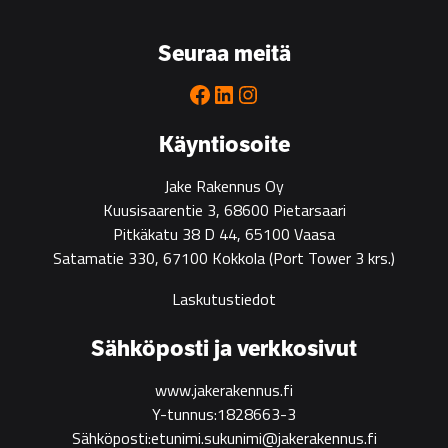
go-
to
Seuraa meitä
partner
for
Facebook
LinkedIn
Instagram
green
construction
Käyntiosoite
Jake Rakennus Oy
Kuusisaarentie 3, 68600 Pietarsaari
Pitkäkatu 38 D 44, 65100 Vaasa
Satamatie 330, 67100 Kokkola
(Port Tower 3 krs.)
Laskutustiedot
Sähköposti ja verkkosivut
www.jakerakennus.fi
Y-tunnus:1828663-3
Sähköposti:etunimi.sukunimi@jakerakennus.fi