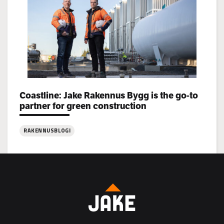
rekrytoi!
Categories:
Coastline: Jake Rakennus Bygg is the go-to
partner for green construction
RAKENNUSBLOGI
:
Coastline:
Jake
Rakennus
Bygg
is
the