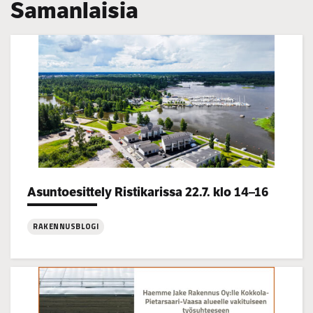
Samanlaisia
Categories:
Asuntoesittely Ristikarissa 22.7. klo 14–16
RAKENNUSBLOGI
:
Asuntoesittely
Ristikarissa
22.7.