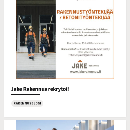
klo
14–
16
Categories:
Jake Rakennus rekrytoi!
RAKENNUSBLOGI
:
Jake
Rakennus