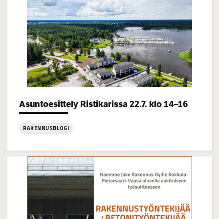
Categories:
Asuntoesittely Ristikarissa 22.7. klo 14–16
RAKENNUSBLOGI
:
Asuntoesittely
Ristikarissa
22.7.
klo
14–
16