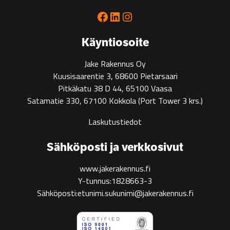
for
Facebook
LinkedIn
Instagram
green
construction
Käyntiosoite
Jake Rakennus Oy
Kuusisaarentie 3, 68600 Pietarsaari
Pitkäkatu 38 D 44, 65100 Vaasa
Satamatie 330, 67100 Kokkola
(Port Tower 3 krs.)
Laskutustiedot
Sähköposti ja verkkosivut
www.jakerakennus.fi
Y-tunnus:1828663-3
Sähköposti:etunimi.sukunimi@jakerakennus.fi