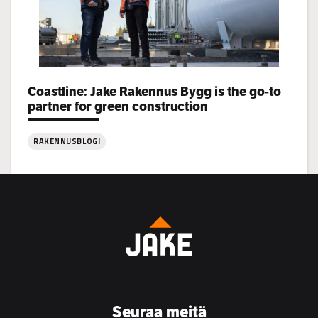
Categories:
Coastline: Jake Rakennus Bygg is the go-to
partner for green construction
RAKENNUSBLOGI
:
Coastline:
Jake
Rakennus
Bygg
is
the
go-
to
Seuraa meitä
partner