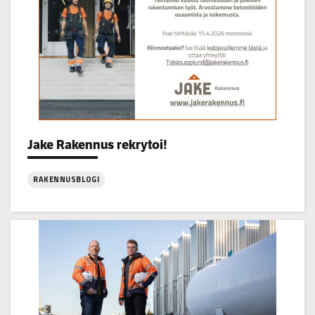
Categories:
Jake Rakennus rekrytoi!
RAKENNUSBLOGI
:
Jake
Rakennus
rekrytoi!