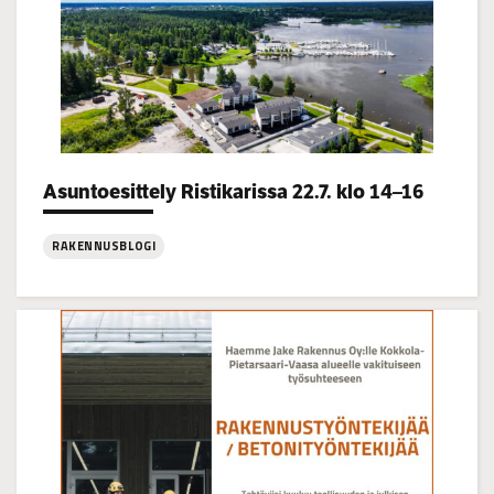
Categories:
Asuntoesittely Ristikarissa 22.7. klo 14–16
RAKENNUSBLOGI
:
Asuntoesittely
Ristikarissa
22.7.
klo
14–
16