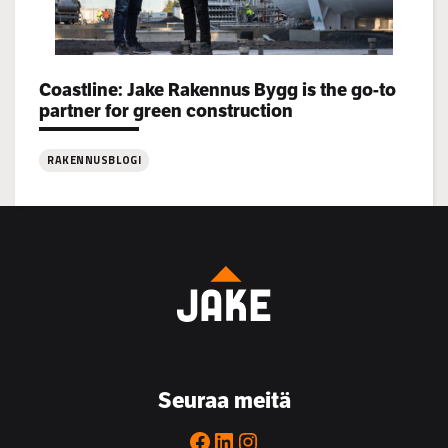
Categories:
Coastline: Jake Rakennus Bygg is the go-to
partner for green construction
RAKENNUSBLOGI
:
Coastline:
Jake
Rakennus
Bygg
is
the
go-
to
Seuraa meitä
partner
for
Facebook
LinkedIn
Instagram