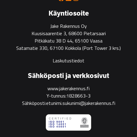
green
construction
Käyntiosoite
Jake Rakennus Oy
Kuusisaarentie 3, 68600 Pietarsaari
Pitkäkatu 38 D 44, 65100 Vaasa
Satamatie 330, 67100 Kokkola
(Port Tower 3 krs.)
Laskutustiedot
Sähköposti ja verkkosivut
www.jakerakennus.fi
Y-tunnus:1828663-3
Sähköposti:etunimi.sukunimi@jakerakennus.fi