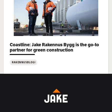
rekrytoi!
Categories:
Coastline: Jake Rakennus Bygg is the go-to
partner for green construction
RAKENNUSBLOGI
:
Coastline:
Jake
Rakennus
Bygg
is
the