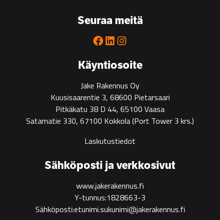
go-
to
Seuraa meitä
partner
for
Facebook
LinkedIn
Instagram
green
construction
Käyntiosoite
Jake Rakennus Oy
Kuusisaarentie 3, 68600 Pietarsaari
Pitkäkatu 38 D 44, 65100 Vaasa
Satamatie 330, 67100 Kokkola
(Port Tower 3 krs.)
Laskutustiedot
Sähköposti ja verkkosivut
www.jakerakennus.fi
Y-tunnus:1828663-3
Sähköposti:etunimi.sukunimi@jakerakennus.fi