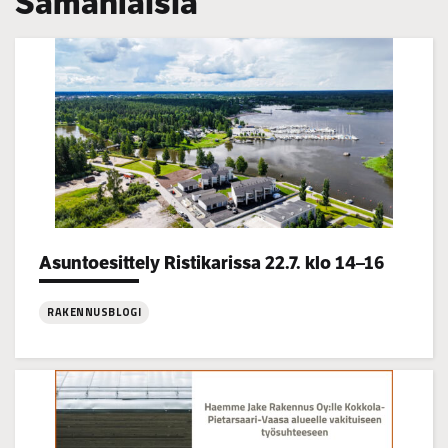
Samanlaisia
Categories:
Asuntoesittely Ristikarissa 22.7. klo 14–16
RAKENNUSBLOGI
:
Asuntoesittely
Ristikarissa
22.7.
klo