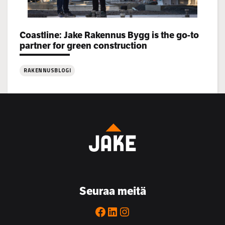
Categories:
Coastline: Jake Rakennus Bygg is the go-to
partner for green construction
RAKENNUSBLOGI
:
Coastline:
Jake
Rakennus
Bygg
is
the
go-
to
Seuraa meitä
partner
for
Facebook
LinkedIn
Instagram
green