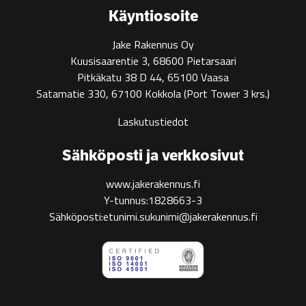
construction
Käyntiosoite
Jake Rakennus Oy
Kuusisaarentie 3, 68600 Pietarsaari
Pitkäkatu 38 D 44, 65100 Vaasa
Satamatie 330, 67100 Kokkola
(Port Tower 3 krs.)
Laskutustiedot
Sähköposti ja verkkosivut
www.jakerakennus.fi
Y-tunnus:1828663-3
Sähköposti:etunimi.sukunimi@jakerakennus.fi