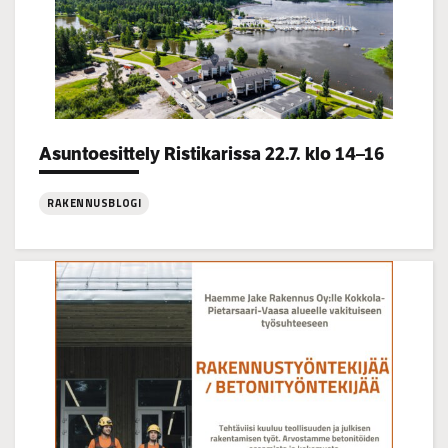
Categories:
Asuntoesittely Ristikarissa 22.7. klo 14–16
RAKENNUSBLOGI
:
Asuntoesittely
Ristikarissa
22.7.
klo
14–
16