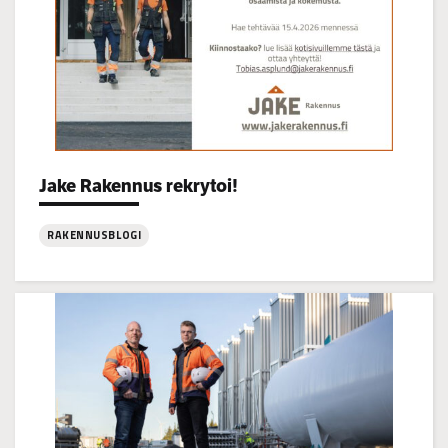
Categories:
Jake Rakennus rekrytoi!
RAKENNUSBLOGI
:
Jake
Rakennus
rekrytoi!