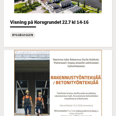
Visning på Korsgrundet 22.7 kl 14-16
Categories:
BYGGBLOGGEN
:
Visning
på
Korsgrundet
22.7
kl
14-
16