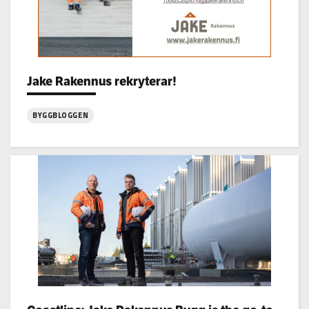
Jake Rakennus rekryterar!
Categories:
BYGGBLOGGEN
:
Jake
Rakennus
rekryterar!