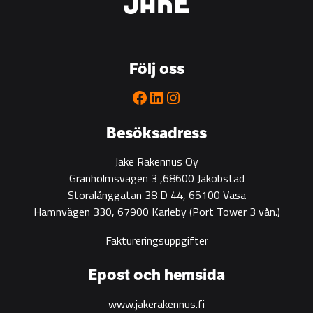
is
the
go-
to
Följ oss
partner
for
Facebook
LinkedIn
Instagram
green
construction
Besöksadress
Jake Rakennus Oy
Granholmsvägen 3 ,68600 Jakobstad
Storalånggatan 38 D 44, 65100 Vasa
Hamnvägen 330, 67900 Karleby
(Port Tower 3 vån.)
Faktureringsuppgifter
Epost och hemsida
www.jakerakennus.fi