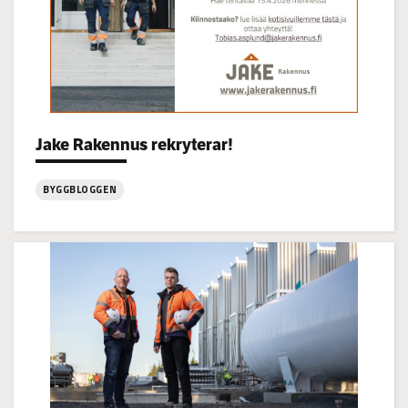
Jake Rakennus rekryterar!
Categories:
BYGGBLOGGEN
:
Jake
Rakennus
rekryterar!