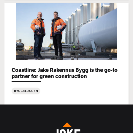
Jake
Rakennus
rekryterar!
Coastline: Jake Rakennus Bygg is the go-to
Categories:
partner for green construction
BYGGBLOGGEN
:
Coastline:
Jake
Rakennus
Bygg