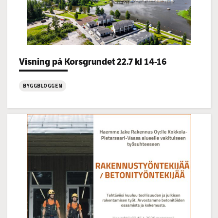
Visning på Korsgrundet 22.7 kl 14-16
Categories:
BYGGBLOGGEN
:
Visning
på
Korsgrundet
22.7
kl
14-
16