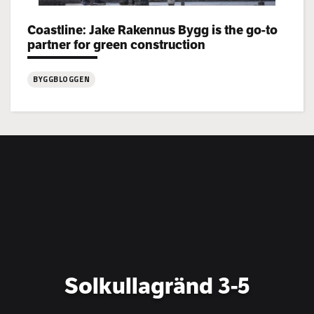
Coastline: Jake Rakennus Bygg is the go-to
Categories:
partner for green construction
BYGGBLOGGEN
:
Coastline:
Jake
Rakennus
Bygg
is
the
go-
to
partner
for
Solkullagränd 3-5
green
construction