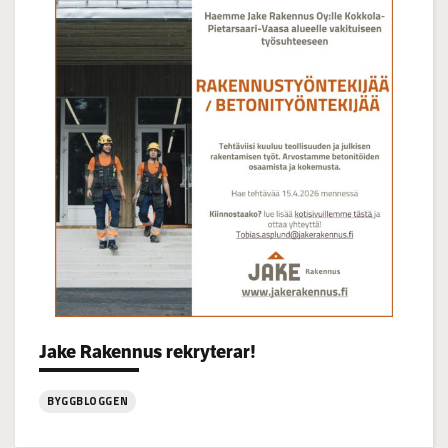
på
Korsgrundet
22.7
kl
14-
16
Jake Rakennus rekryterar!
Categories:
BYGGBLOGGEN
: