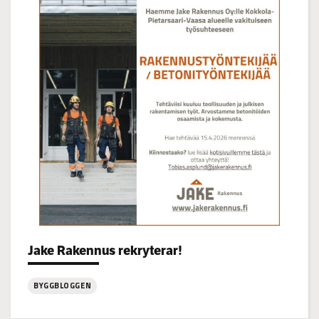
på
Korsgrundet
22.7
kl
14-
16
Categories:
Jake Rakennus rekryterar!
BYGGBLOGGEN
: