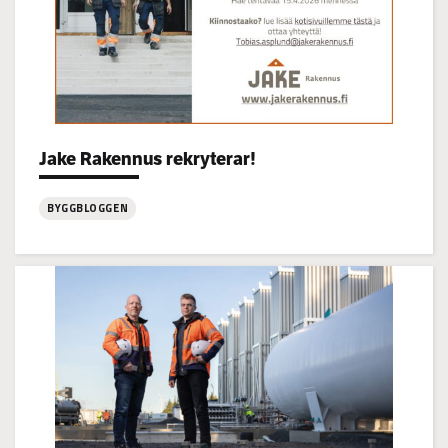
Categories:
Jake Rakennus rekryterar!
BYGGBLOGGEN
:
Jake
Rakennus
rekryterar!