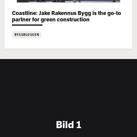
Categories:
Coastline: Jake Rakennus Bygg is the go-to
partner for green construction
BYGGBLOGGEN
:
Coastline:
Jake
Rakennus
Bygg
is
the
go-
to
partner
for
Bild 1
green
construction