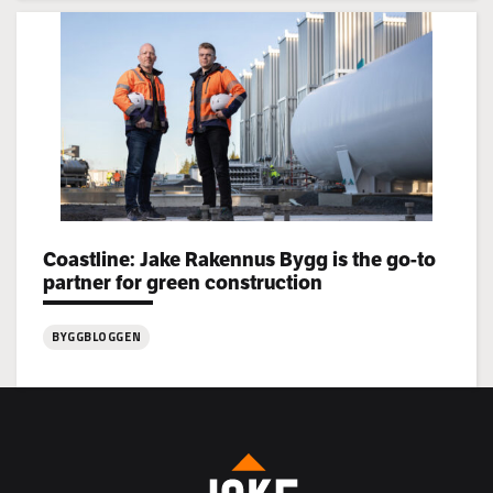
Jake
Rakennus
rekryterar!
Categories:
Coastline: Jake Rakennus Bygg is the go-to
partner for green construction
BYGGBLOGGEN
:
Coastline:
Jake
Rakennus
Bygg