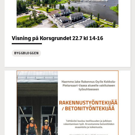
Categories:
Visning på Korsgrundet 22.7 kl 14-16
BYGGBLOGGEN
:
Visning
på
Korsgrundet
22.7
kl
14-
16