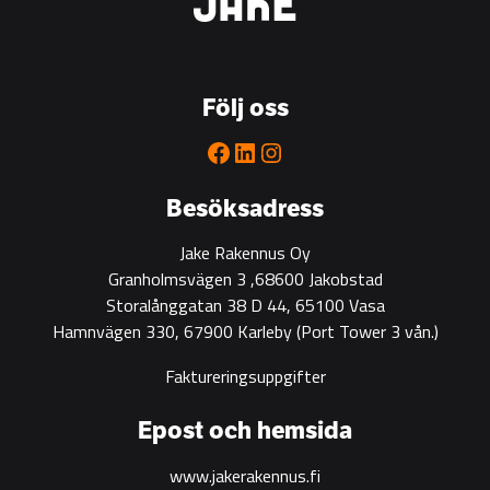
is
the
go-
to
Följ oss
partner
for
Facebook
LinkedIn
Instagram
green
construction
Besöksadress
Jake Rakennus Oy
Granholmsvägen 3 ,68600 Jakobstad
Storalånggatan 38 D 44, 65100 Vasa
Hamnvägen 330, 67900 Karleby
(Port Tower 3 vån.)
Faktureringsuppgifter
Epost och hemsida
www.jakerakennus.fi