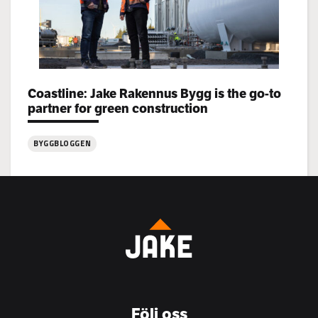
Categories:
Coastline: Jake Rakennus Bygg is the go-to
partner for green construction
BYGGBLOGGEN
:
Coastline:
Jake
Rakennus
Bygg
is
the
go-
to
Följ oss