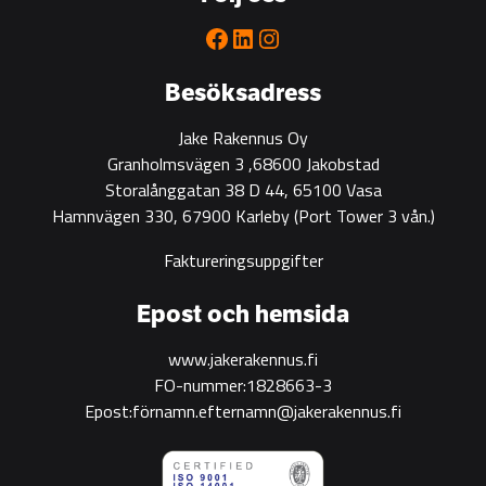
partner
for
Facebook
LinkedIn
Instagram
green
construction
Besöksadress
Jake Rakennus Oy
Granholmsvägen 3 ,68600 Jakobstad
Storalånggatan 38 D 44, 65100 Vasa
Hamnvägen 330, 67900 Karleby
(Port Tower 3 vån.)
Faktureringsuppgifter
Epost och hemsida
www.jakerakennus.fi
FO-nummer:1828663-3
Epost:förnamn.efternamn@jakerakennus.fi