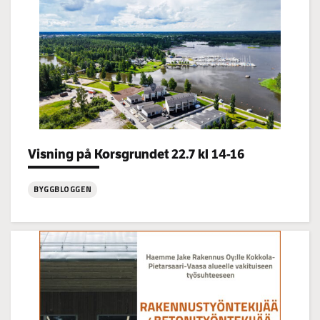
Categories:
Visning på Korsgrundet 22.7 kl 14-16
BYGGBLOGGEN
:
Visning
på
Korsgrundet
22.7
kl
14-