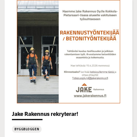
på
Korsgrundet
22.7
kl
14-
16
Jake Rakennus rekryterar!
Categories:
BYGGBLOGGEN