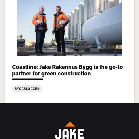
Rakennus
rekryterar!
Coastline: Jake Rakennus Bygg is the go-to
Categories:
partner for green construction
BYGGBLOGGEN
:
Coastline:
Jake
Rakennus
Bygg
is