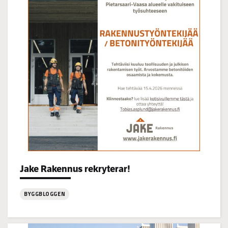
Korsgrundet
22.7
kl
14-
16
Jake Rakennus rekryterar!
Categories:
BYGGBLOGGEN
:
Jake