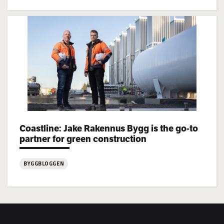
:
Jake
Rakennus
rekryterar!
Coastline: Jake Rakennus Bygg is the go-to
Categories:
partner for green construction
BYGGBLOGGEN
:
Coastline:
Jake
Rakennus