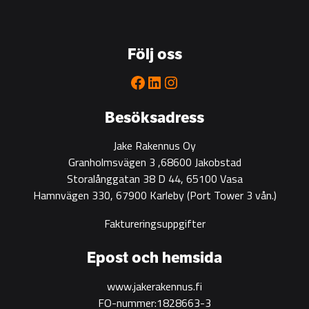
the
go-
to
Följ oss
partner
for
Facebook
LinkedIn
Instagram
green
construction
Besöksadress
Jake Rakennus Oy
Granholmsvägen 3 ,68600 Jakobstad
Storalånggatan 38 D 44, 65100 Vasa
Hamnvägen 330, 67900 Karleby
(Port Tower 3 vån.)
Faktureringsuppgifter
Epost och hemsida
www.jakerakennus.fi
FO-nummer:1828663-3