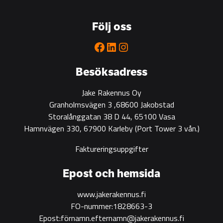
go-
to
Följ oss
partner
for
Facebook
LinkedIn
Instagram
green
construction
Besöksadress
Jake Rakennus Oy
Granholmsvägen 3 ,68600 Jakobstad
Storalånggatan 38 D 44, 65100 Vasa
Hamnvägen 330, 67900 Karleby
(Port Tower 3 vån.)
Faktureringsuppgifter
Epost och hemsida
www.jakerakennus.fi
FO-nummer:1828663-3
Epost:förnamn.efternamn@jakerakennus.fi