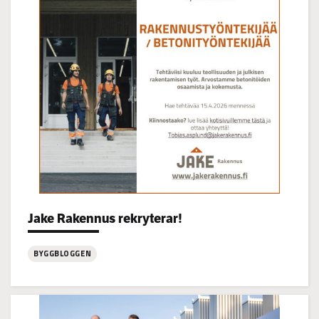
22.7
kl
14-
16
Categories:
Jake Rakennus rekryterar!
BYGGBLOGGEN
:
Jake
Rakennus