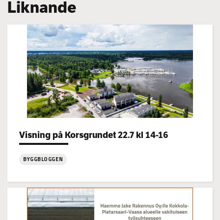
Liknande
Categories:
Visning på Korsgrundet 22.7 kl 14-16
BYGGBLOGGEN
:
Visning
på
Korsgrundet