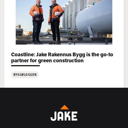
rekryterar!
Categories:
Coastline: Jake Rakennus Bygg is the go-to
partner for green construction
BYGGBLOGGEN
:
Coastline:
Jake
Rakennus
Bygg
is
the