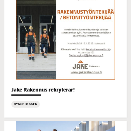
22.7
kl
14-
16
Categories:
Jake Rakennus rekryterar!
BYGGBLOGGEN
:
Jake
Rakennus