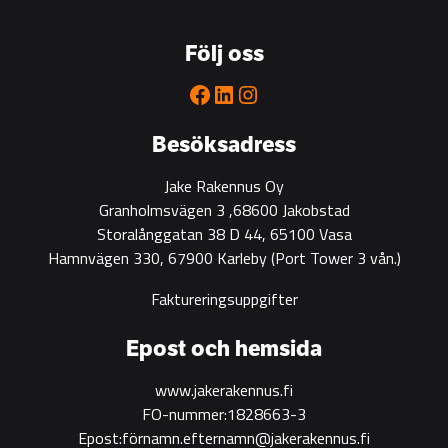
go-
to
Följ oss
partner
for
Facebook
LinkedIn
Instagram
green
construction
Besöksadress
Jake Rakennus Oy
Granholmsvägen 3 ,68600 Jakobstad
Storalånggatan 38 D 44, 65100 Vasa
Hamnvägen 330, 67900 Karleby
(Port Tower 3 vån.)
Faktureringsuppgifter
Epost och hemsida
www.jakerakennus.fi
FO-nummer:1828663-3
Epost:förnamn.efternamn@jakerakennus.fi