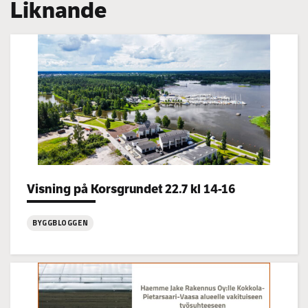
Liknande
Categories:
Visning på Korsgrundet 22.7 kl 14-16
BYGGBLOGGEN
:
Visning
på
Korsgrundet