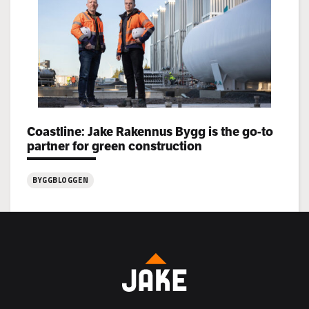
rekryterar!
Categories:
Coastline: Jake Rakennus Bygg is the go-to
partner for green construction
BYGGBLOGGEN
:
Coastline:
Jake
Rakennus
Bygg
is
the