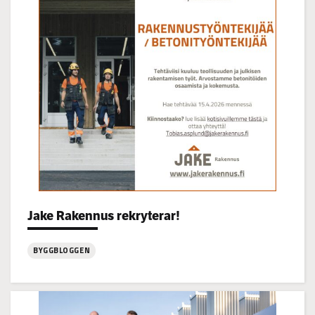
22.7
kl
14-
16
Categories:
Jake Rakennus rekryterar!
BYGGBLOGGEN
:
Jake
Rakennus