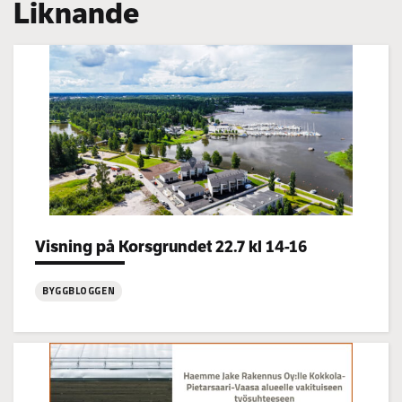
Liknande
Categories:
Visning på Korsgrundet 22.7 kl 14-16
BYGGBLOGGEN
:
Visning
på
Korsgrundet