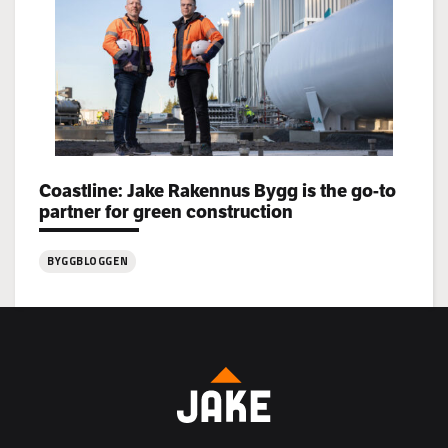
rekryterar!
Categories:
Coastline: Jake Rakennus Bygg is the go-to
partner for green construction
BYGGBLOGGEN
:
Coastline:
Jake
Rakennus
Bygg
is
the