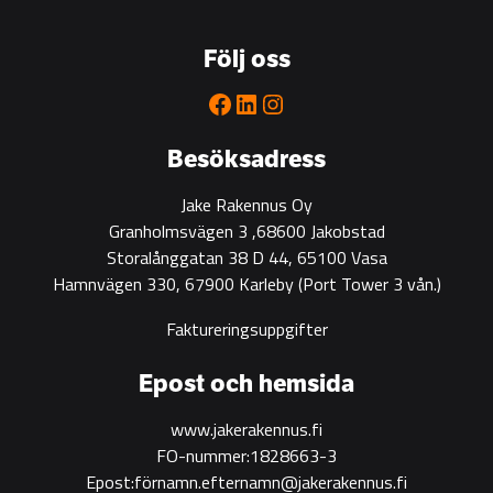
go-
to
Följ oss
partner
for
Facebook
LinkedIn
Instagram
green
construction
Besöksadress
Jake Rakennus Oy
Granholmsvägen 3 ,68600 Jakobstad
Storalånggatan 38 D 44, 65100 Vasa
Hamnvägen 330, 67900 Karleby
(Port Tower 3 vån.)
Faktureringsuppgifter
Epost och hemsida
www.jakerakennus.fi
FO-nummer:1828663-3
Epost:förnamn.efternamn@jakerakennus.fi