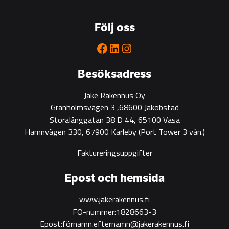
go-
to
Följ oss
partner
for
Facebook
LinkedIn
Instagram
green
construction
Besöksadress
Jake Rakennus Oy
Granholmsvägen 3 ,68600 Jakobstad
Storalånggatan 38 D 44, 65100 Vasa
Hamnvägen 330, 67900 Karleby
(Port Tower 3 vån.)
Faktureringsuppgifter
Epost och hemsida
www.jakerakennus.fi
FO-nummer:1828663-3
Epost:förnamn.efternamn@jakerakennus.fi