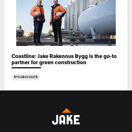
rekryterar!
Categories:
Coastline: Jake Rakennus Bygg is the go-to
partner for green construction
BYGGBLOGGEN
:
Coastline:
Jake
Rakennus
Bygg
is
the