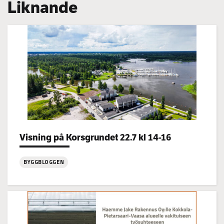
Liknande
Categories:
Visning på Korsgrundet 22.7 kl 14-16
BYGGBLOGGEN
:
Visning
på
Korsgrundet