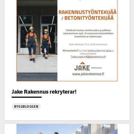
22.7
kl
14-
16
Categories:
Jake Rakennus rekryterar!
BYGGBLOGGEN
:
Jake
Rakennus