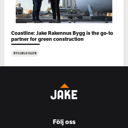
Categories:
Coastline: Jake Rakennus Bygg is the go-to
partner for green construction
BYGGBLOGGEN
:
Coastline:
Jake
Rakennus
Bygg
is
the
go-
to
Följ oss
partner