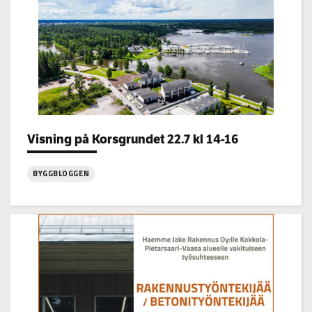
Categories:
Visning på Korsgrundet 22.7 kl 14-16
BYGGBLOGGEN
:
Visning
på
Korsgrundet
22.7
kl
14-