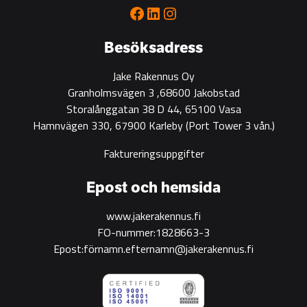
for
Facebook
LinkedIn
Instagram
green
construction
Besöksadress
Jake Rakennus Oy
Granholmsvägen 3 ,68600 Jakobstad
Storalånggatan 38 D 44, 65100 Vasa
Hamnvägen 330, 67900 Karleby
(Port Tower 3 vån.)
Faktureringsuppgifter
Epost och hemsida
www.jakerakennus.fi
FO-nummer:1828663-3
Epost:förnamn.efternamn@jakerakennus.fi