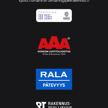
Epost:förnamn.efternamn@jakerakennus.fi