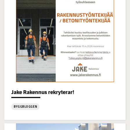
22.7
kl
14-
16
Categories:
Jake Rakennus rekryterar!
BYGGBLOGGEN
:
Jake
Rakennus