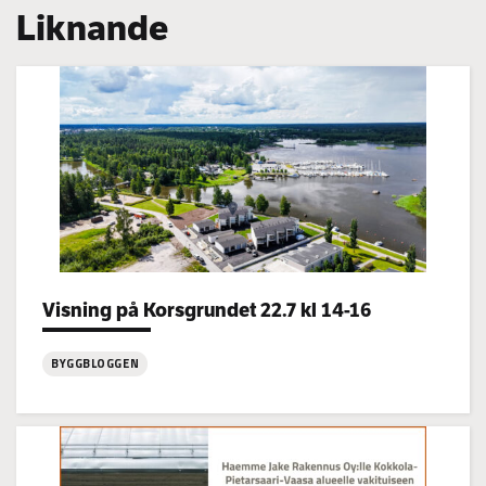
Liknande
Categories:
Visning på Korsgrundet 22.7 kl 14-16
BYGGBLOGGEN
:
Visning
på
Korsgrundet