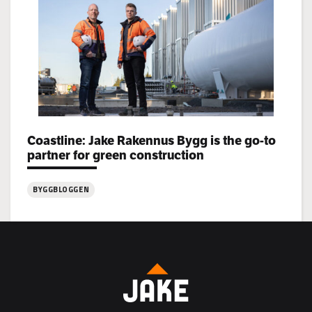
rekryterar!
Categories:
Coastline: Jake Rakennus Bygg is the go-to
partner for green construction
BYGGBLOGGEN
:
Coastline:
Jake
Rakennus
Bygg
is