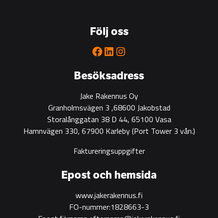
the
go-
to
Följ oss
partner
for
Facebook
LinkedIn
Instagram
green
construction
Besöksadress
Jake Rakennus Oy
Granholmsvägen 3 ,68600 Jakobstad
Storalånggatan 38 D 44, 65100 Vasa
Hamnvägen 330, 67900 Karleby
(Port Tower 3 vån.)
Faktureringsuppgifter
Epost och hemsida
www.jakerakennus.fi
FO-nummer:1828663-3