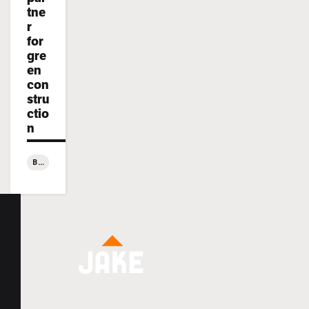
tne
r
for
gre
en
con
stru
ctio
n
BYGGBLOGGEN
:
Coastline:
Jake
Rakennus
Bygg
is
the
go-