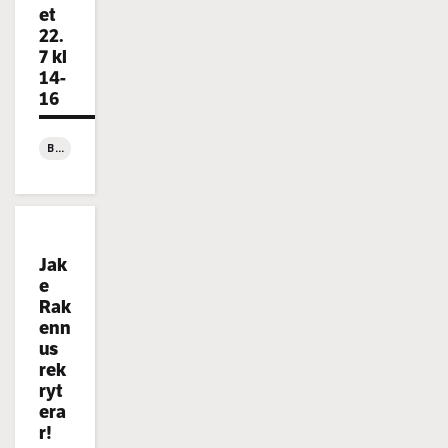
et
22.
7 kl
14-
16
BYGGBLOGGEN
:
Visning
på
Korsgrundet
Categories:
Jak
22.7
e
kl
Rak
14-
enn
16
us
rek
ryt
era
r!