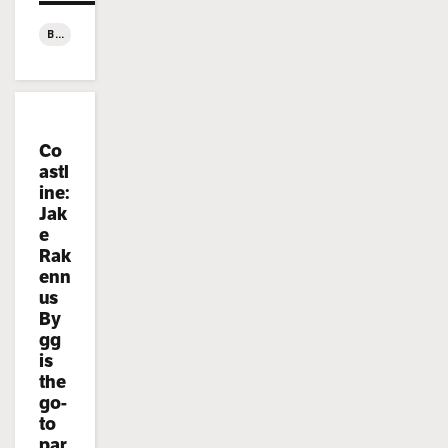
BYGGBLOGGEN
:
Jake
Rakennus
rekryterar!
Categories:
Co
astl
ine:
Jak
e
Rak
enn
us
By
gg
is
the
go-
to
par