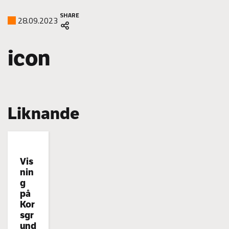
SHARE
28.09.2023
icon
Liknande
Categories:
Vis
nin
g
på
Kor
sgr
und