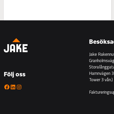
:
Visning
på
Korsgrundet
Besöksa
22.7
kl
Jake Rakennu
14-
Granholmsväg
16
Storalånggat
Hamnvägen 33
Följ oss
Tower 3 vån.)
Facebook
LinkedIn
Instagram
Faktureringsu