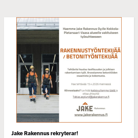
Categories:
Jake Rakennus rekryterar!