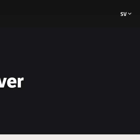
SV
Languag
ver