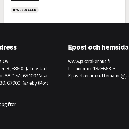
BYGGBLOGGEN
:
Jake
Rakennus
rekryterar!
dress
Epost och hemsida
s Oy
www.jakerakennus.fi
en 3 ,68600 Jakobstad
FO-nummer:1828663-3
an 38 D 44, 65100 Vasa
Epost:förnamn.efternamn@jak
0, 67900 Karleby
(Port
ppgifter