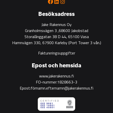
Facebook
LinkedIn
Instagram
green
construction
Besöksadress
Jake Rakennus Oy
Granholmsvägen 3 ,68600 Jakobstad
Storalånggatan 38 D 44, 65100 Vasa
Hamnvägen 330, 67900 Karleby
(Port Tower 3 vån.)
Faktureringsuppgifter
Epost och hemsida
www.jakerakennus.fi
FO-nummer:1828663-3
Epost:förnamn.efternamn@jakerakennus.fi