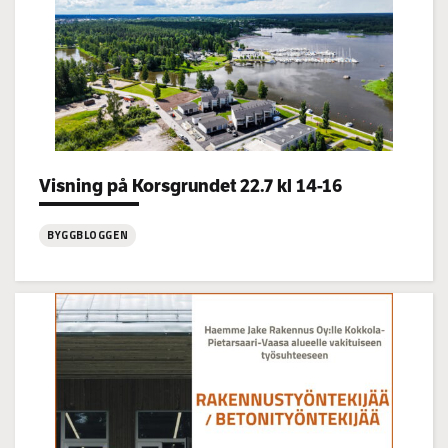
Categories:
Visning på Korsgrundet 22.7 kl 14-16
BYGGBLOGGEN
:
Visning
på
Korsgrundet
22.7
kl
14-
16