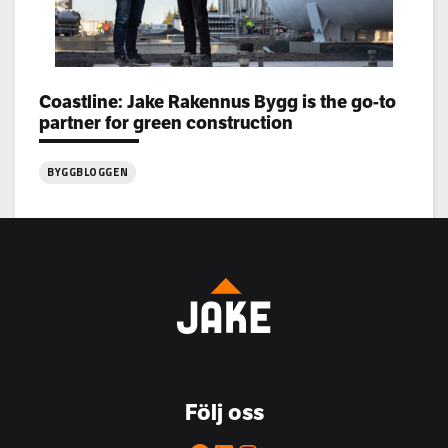
Categories:
Coastline: Jake Rakennus Bygg is the go-to
partner for green construction
BYGGBLOGGEN
:
Coastline:
Jake
Rakennus
Bygg
is
the
go-
to
Följ oss
partner
for