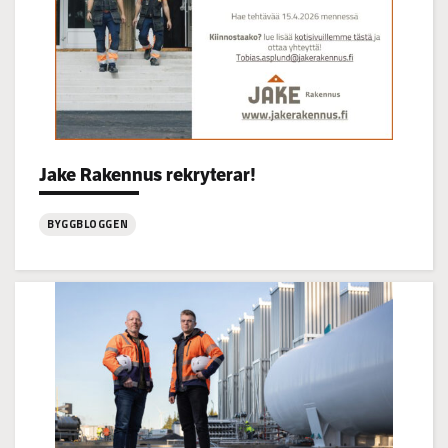
Categories:
Jake Rakennus rekryterar!
BYGGBLOGGEN
:
Jake
Rakennus
rekryterar!