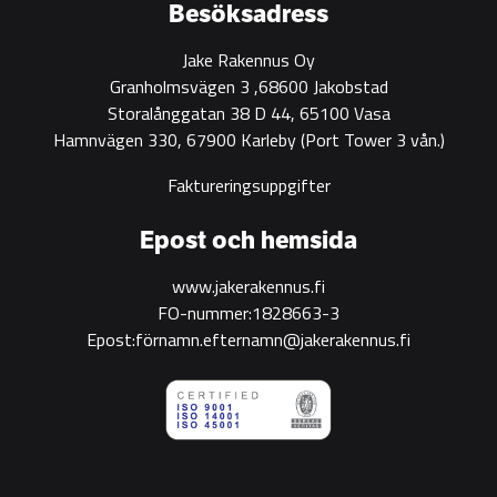
construction
Besöksadress
Jake Rakennus Oy
Granholmsvägen 3 ,68600 Jakobstad
Storalånggatan 38 D 44, 65100 Vasa
Hamnvägen 330, 67900 Karleby
(Port Tower 3 vån.)
Faktureringsuppgifter
Epost och hemsida
www.jakerakennus.fi
FO-nummer:1828663-3
Epost:förnamn.efternamn@jakerakennus.fi