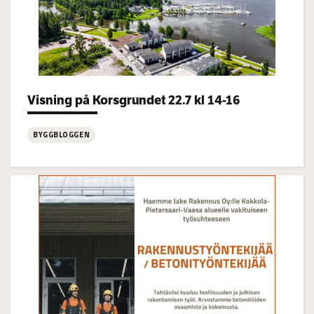
Categories:
Visning på Korsgrundet 22.7 kl 14-16
BYGGBLOGGEN
:
Visning
på
Korsgrundet
22.7
kl
14-
16