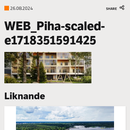
26.08.2024
SHARE
WEB_Piha-scaled-
e1718351591425
Liknande