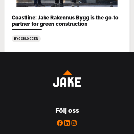
Categories:
Coastline: Jake Rakennus Bygg is the go-to
partner for green construction
BYGGBLOGGEN
:
Coastline:
Jake
Rakennus
Bygg
is
the
go-
to
Följ oss
partner
for
Facebook
LinkedIn
Instagram
green